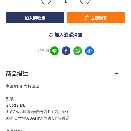
加入購物車
立即購買
加入追蹤清單
分享到
商品描述
宇慶網拍 尚椿五金
型號：
SC523-BE
🔋SC523鋰電綠籬機刀片+刀片套⚡
外銷日本🎌ASAHI🎌同級CP值首選
產品特點：