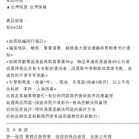
▲台灣現貨 台灣保修
產品規格：
長64CM
※如需統編請打備註※
※偏遠地區、離島、重量過重、裁積過大運送價錢有異動會另行通
知※
※如購買數量超過超商取貨重量5kg、物品單邊長度超過45公分者
或選擇商品含有大全配的選項者，請選取中華郵政或賣家宅配，造
成您的不便非常抱歉※
※引擎和馬達（保修1年），電池、充電器(保修3個月)，以上不包
含耗材、零件、人為因素※
出貨及客服業務繁忙~有任何問題我們會依順序回應處理
如遇商品問題~請提供照片或影片~會為您解決與處理
切勿惡意負評~理性溝通是解決問題的最好方法
好的反饋也是鼓勵我們更有誠意服務您的原動力~
──────────────────────────────────────────
五 大 保 證
第一保證 實體店面營業，保證您商品便宜、全新公司貨