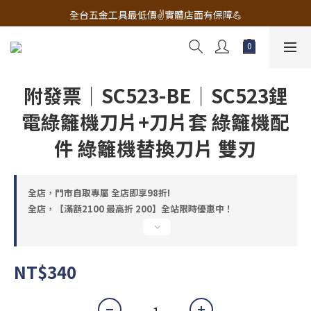
🔧電動工具&五金唯一首選 宇慶五金網拍🔧
全台五金工具最低價✌️實體店面有保障💪
配有專業維修部門🔧品質保修一年📌
🔧電動工具&五金唯一首選 宇慶五金網拍🔧
附發票｜SC523-BE｜SC523鋰
電綠籬機刀片+刀片套 綠籬機配
件 綠籬機替換刀片 雙刃
全店，門市自取專屬 全店即享98折!
全店，【滿額2100 最高折 200】全站限時優惠中！
NT$340