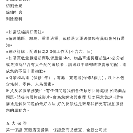
切割金屬
除鏽打磨
剝除廢料
※如需統編請打備註※
※偏遠地區、離島、重量過重、裁積過大運送價錢有異動會另行通
知※
※網路訂購：配送日為2-3個工作天(不含六、日)
※如購買數量超過超商取貨重量5kg、物品單邊長度超過45公分者
或選擇商品含有大全配的選項者，請選取中華郵政或賣家宅配，造
成您的不便非常抱歉※ 
※引擎和馬達（保修1年），電池、充電器(保修3個月)，以上不包
含耗材、零件、人為因素※ 
出貨及客服業務繁忙~有任何問題我們會依順序回應處理 如遇商品
問題~請提供照片或影片~會為您解決與處理 切勿惡意負評~理性
溝通是解決問題的最好方法 好的反饋也是鼓勵我們更有誠意服務
您的原動力~
──────────────────────────────────────────
五 大 保 證
第一保證 實體店面營業，保證您商品便宜、全新公司貨