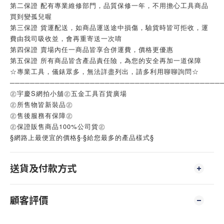
第二保證 配有專業維修部門，品質保修一年，不用擔心工具商品
買到變孤兒喔
第三保證 貨運配送，如商品運送途中損傷，驗貨時皆可拒收，運
費由我司吸收並，會再重寄送一次唷
第四保證 賣場內任一商品皆享合併運費，價格更優惠
第五保證 所有商品皆含產品責任險，為您的安全再加一道保障
☆專業工具，儀錶眾多，無法詳盡列出，請多利用聊聊詢問☆
──────────────────────────────────────────
㊣宇慶S網拍小舖㊣五金工具百貨廣場
㊣所售物皆新裝品㊣
㊣售後服務有保障㊣
㊣保證販售商品100%公司貨㊣
§網路上最便宜的價格§‧§給您最多的產品樣式§
送貨及付款方式
顧客評價