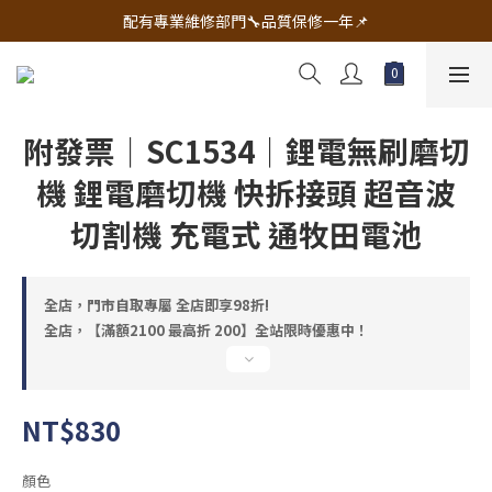
🔧電動工具&五金唯一首選 宇慶五金網拍🔧
配有專業維修部門🔧品質保修一年📌
🔧電動工具&五金唯一首選 宇慶五金網拍🔧
附發票｜SC1534｜鋰電無刷磨切
機 鋰電磨切機 快拆接頭 超音波
切割機 充電式 通牧田電池
全店，門市自取專屬 全店即享98折!
全店，【滿額2100 最高折 200】全站限時優惠中！
NT$830
顏色