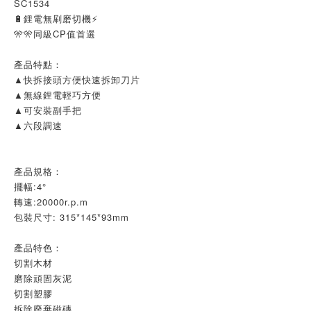
SC1534
🔋鋰電無刷磨切機⚡
🎌🎌同級CP值首選
產品特點：
▲快拆接頭方便快速拆卸刀片
▲無線鋰電輕巧方便
▲可安裝副手把
▲六段調速
產品規格：
擺幅:4°
轉速:20000r.p.m
包裝尺寸: 315*145*93mm
產品特色：
切割木材
磨除頑固灰泥
切割塑膠
拆除廢棄磁磚