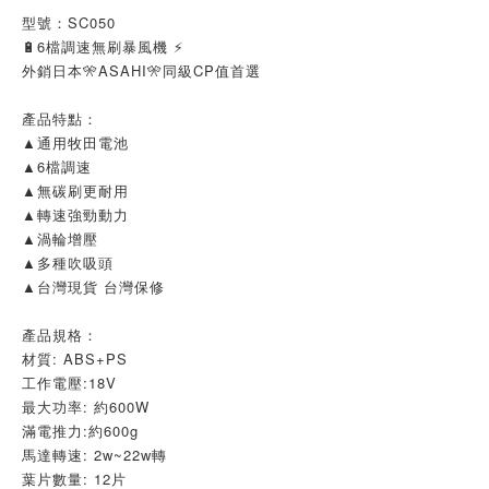
型號：SC050
🔋6檔調速無刷暴風機 ⚡
外銷日本🎌ASAHI🎌同級CP值首選
產品特點：
▲通用牧田電池
▲6檔調速
▲無碳刷更耐用
▲轉速強勁動力
▲渦輪增壓
▲多種吹吸頭
▲台灣現貨 台灣保修
產品規格：
材質: ABS+PS
工作電壓:18V
最大功率: 約600W
滿電推力:約600g
馬達轉速: 2w~22w轉
葉片數量: 12片