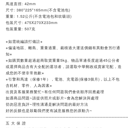
馬達直徑: 42mm
尺寸: 380*225*165mm(不含電池包)
重量: 1.52公斤(不含電池包和吹吸頭)
包装尺寸: 475X270X233mm
包装重量: 507克
※如需統編請打備註※
※偏遠地區、離島、重量過重、裁積過大運送價錢有異動會另行通
知※
※如購買數量超過超商取貨重量5kg、物品單邊長度超過45公分者
或選擇商品含有大全配的選項者，請選取中華郵政或賣家宅配，造
成您的不便非常抱歉※
※引擎和馬達（保修1年），電池、充電器(保修3個月)，以上不包
含耗材、零件、人為因素※
出貨及客服業務繁忙~有任何問題我們會依順序回應處理
如遇商品問題~請提供照片或影片~會為您解決與處理
切勿惡意負評~理性溝通是解決問題的最好方法
好的反饋也是鼓勵我們更有誠意服務您的原動力~
──────────────────────────────────────────
五 大 保 證