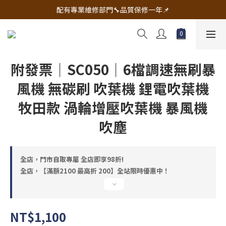
🔧電動工具&五金唯一首選 宇慶五金網拍🔧
配有專業維修部門🔧品質保修一年📌
🔧電動工具&五金唯一首選 宇慶五金網拍🔧
附發票｜SC050｜6檔調速無刷暴
風機 無碳刷 吹葉機 鋰電吹葉機
牧田款 渦輪增壓吹葉機 暴風機
吹塵
全店，門市自取專屬 全店即享98折!
全店，【滿額2100 最高折 200】全站限時優惠中！
NT$1,100