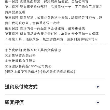
第一保證 實體店面營業，保證您商品便宜、全新公司貨
第二保證 配有專業維修部門，品質保修一年，不用擔心工具商品
買到變孤兒喔
第三保證 貨運配送，如商品運送途中損傷，驗貨時皆可拒收，運
費由我司吸收並，會再重寄送一次唷
第四保證 賣場內任一商品皆享合併運費，價格更優惠
第五保證 所有商品皆含產品責任險，為您的安全再加一道保障
☆專業工具，儀錶眾多，無法詳盡列出，請多利用聊聊詢問☆
──────────────────────────────────────────
㊣宇慶網拍 尚椿五金工具百貨廣場㊣
㊣所售物皆新裝品㊣
㊣售後服務有保障㊣
㊣保證販售商品100%公司貨㊣
§網路上最便宜的價格§‧§給您最多的產品樣式§
送貨及付款方式
顧客評價