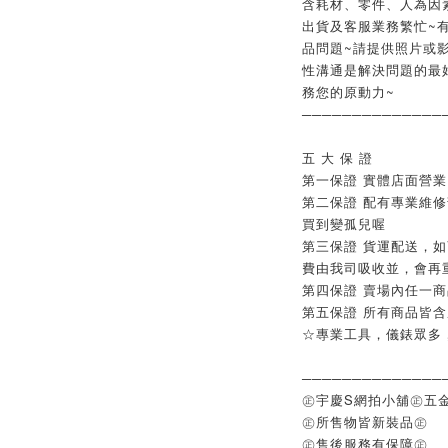
含耗材、零件、人為因
出貨及客服業務繁忙~
品問題~請提供照片或影
性溝通是解決問題的最
務您的原動力~
──────────────
五 大 保 證
第一保證 實體店面營
第二保證 配有專業維
買到變孤兒喔
第三保證 貨運配送，
費由我司吸收並，會再
第四保證 賣場內任一
第五保證 所有商品皆
☆專業工具，儀錶眾多
──────────────
㊣宇慶S網拍小舖㊣五
㊣所售物皆新裝品㊣
㊣售後服務有保障㊣