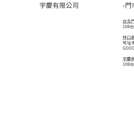
宇慶有限公司
-門
台北
108
林口
地址:
GOO
宇慶
108