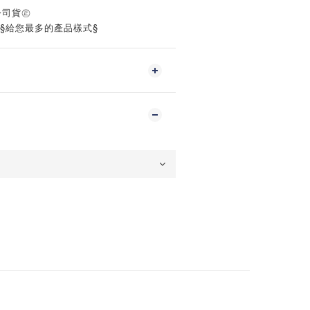
公司貨㊣
‧§給您最多的產品樣式§