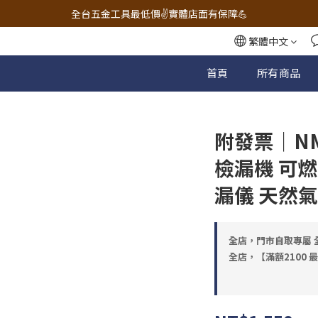
🔧電動工具&五金唯一首選 宇慶五金網拍🔧
全台五金工具最低價✌️實體店面有保障💪
配有專業維修部門🔧品質保修一年📌
繁體中文
🔧電動工具&五金唯一首選 宇慶五金網拍🔧
首頁
所有商品
附發票｜N
檢漏機 可燃
漏儀 天然氣
全店，門市自取專屬 全
全店，【滿額2100 