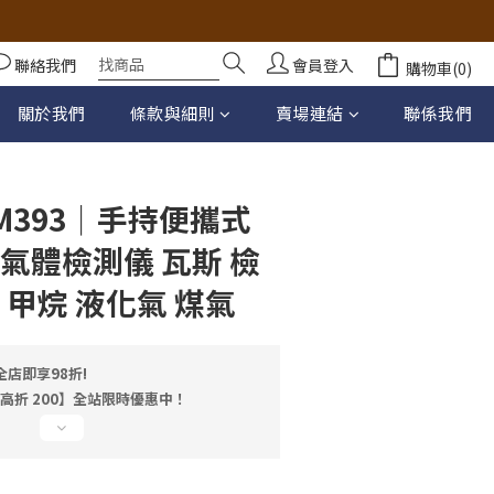
聯絡我們
會員登入
購物車(0)
立即購買
關於我們
條款與細則
賣場連結
聯係我們
M393｜手持便攜式
氣體檢測儀 瓦斯 檢
 甲烷 液化氣 煤氣
店即享98折!
最高折 200】全站限時優惠中！