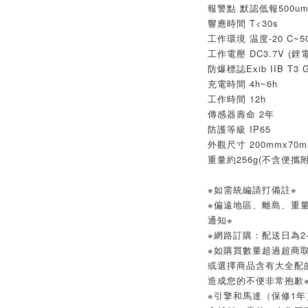
報警點 默認低報500umol/
響應時間 T<30s
工作環境 温度-20 C~50
工作電壓 DC3.7V (鋰
防爆標誌Exib IIB T3 
充電時間 4h~6h
工作時間 12h
傳感器壽命 2年
防護等級 IP65
外觀尺寸 200mmx70m
重量約256g(不含便攜附
※如需統編請打備註※
※偏遠地區、離島、重
通知※
※網路訂購：配送日為2-
※如購買數量超過超商取
或選擇商品含有大全配
造成您的不便非常抱歉
※引擎和馬達（保修1年