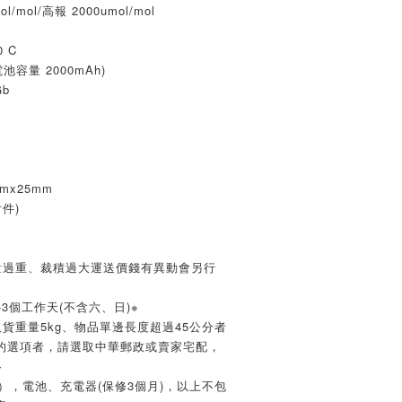
mol/高報 2000umol/mol
 C
電池容量 2000mAh)
Gb
mx25mm
件)
量過重、裁積過大運送價錢有異動會另行
3個工作天(不含六、日)※
貨重量5kg、物品單邊長度超過45公分者
的選項者，請選取中華郵政或賣家宅配，
※
），電池、充電器(保修3個月)，以上不包