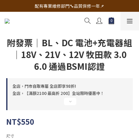
🔧電動工具&五金唯一首選 宇慶五金網拍🔧
配有專業維修部門🔧品質保修一年📌
🔧電動工具&五金唯一首選 宇慶五金網拍🔧
附發票｜BL、DC 電池+充電器組
｜18V、21V、12V 牧田款 3.0
6.0 通過BSMI認證
全店，門市自取專屬 全店即享98折!
全店，【滿額2100 最高折 200】全站限時優惠中！
NT$550
尺寸