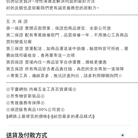
切勿惡意負評~理性溝通是解決問題的最好方法
好的反饋也是鼓勵我們更有誠意服務您的原動力~
──────────────────────────────────────────
五 大 保 證
第一保證 實體店面營業，保證您商品便宜、全新公司貨
第二保證 配有專業維修部門，品質保修一年，不用擔心工具商品
買到變孤兒喔
第三保證 貨運配送，如商品運送途中損傷，驗貨時皆可拒收，運
費由我司吸收並，會再重寄送一次唷
第四保證 賣場內任一商品皆享合併運費，價格更優惠
第五保證 所有商品皆含產品責任險，為您的安全再加一道保障
☆專業工具，儀錶眾多，無法詳盡列出，請多利用聊聊詢問☆
──────────────────────────────────────────
㊣宇慶網拍 尚椿五金工具百貨廣場㊣
㊣所售物皆新裝品㊣
㊣售後服務有保障㊣
㊣保證販售商品100%公司貨㊣
§網路上最便宜的價格§‧§給您最多的產品樣式§
送貨及付款方式