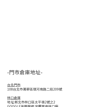
-門市倉庫地址-
台北門市
108台北市萬華區環河南路二段209號
林口倉庫
地址:新北市林口區太平嶺2號之2
GOOGLE地圖搜尋:宇慶電商林口廠