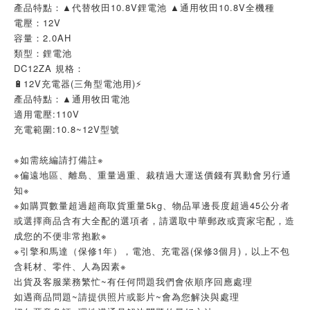
產品特點：▲代替牧田10.8V鋰電池 ▲通用牧田10.8V全機種
電壓：12V
容量：2.0AH
類型：鋰電池
DC12ZA 規格：
🔋12V充電器(三角型電池用)⚡
產品特點：▲通用牧田電池
適用電壓:110V
充電範圍:10.8~12V型號
※如需統編請打備註※
※偏遠地區、離島、重量過重、裁積過大運送價錢有異動會另行通
知※
※如購買數量超過超商取貨重量5kg、物品單邊長度超過45公分者
或選擇商品含有大全配的選項者，請選取中華郵政或賣家宅配，造
成您的不便非常抱歉※
※引擎和馬達（保修1年），電池、充電器(保修3個月)，以上不包
含耗材、零件、人為因素※
出貨及客服業務繁忙~有任何問題我們會依順序回應處理
如遇商品問題~請提供照片或影片~會為您解決與處理