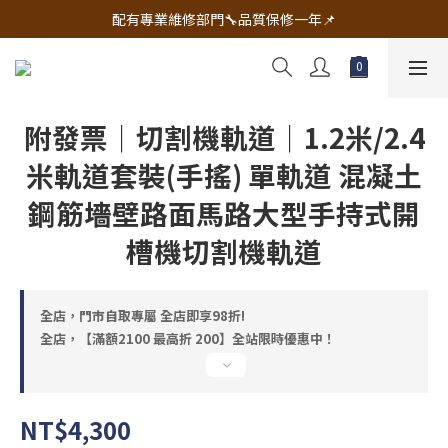
🔧電動工具&五金唯一首選 宇慶五金網拍🔧
配有專業維修部門🔧品質保修一年📌
🔧電動工具&五金唯一首選 宇慶五金網拍🔧
附發票｜切割機軌道｜1.2米/2.4
米軌道套裝(手搖) 單軌道 混凝土
鋼筋墻壁路面馬路大型手持式開
槽機切割機軌道
全店，門市自取專屬 全店即享98折!
全店，【滿額2100 最高折 200】全站限時優惠中！
NT$4,300