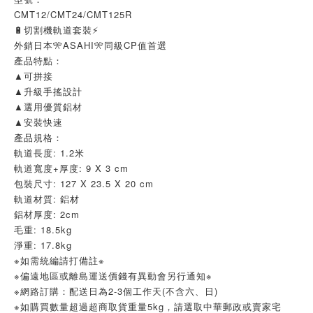
CMT12/CMT24/CMT125R
🔋切割機軌道套裝⚡
外銷日本🎌ASAHI🎌同級CP值首選
產品特點：
▲可拼接
▲升級手搖設計
▲選用優質鋁材
▲安裝快速
產品規格：
軌道長度: 1.2米
軌道寬度+厚度: 9 X 3 cm
包裝尺寸: 127 X 23.5 X 20 cm
軌道材質: 鋁材
鋁材厚度: 2cm
毛重: 18.5kg
淨重: 17.8kg
※如需統編請打備註※
※偏遠地區或離島運送價錢有異動會另行通知※
※網路訂購：配送日為2-3個工作天(不含六、日)
※如購買數量超過超商取貨重量5kg，請選取中華郵政或賣家宅