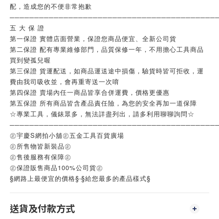
配，造成您的不便非常抱歉
──────────────────────────────────────────
五 大 保 證
第一保證 實體店面營業，保證您商品便宜、全新公司貨
第二保證 配有專業維修部門，品質保修一年，不用擔心工具商品
買到變孤兒喔
第三保證 貨運配送，如商品運送途中損傷，驗貨時皆可拒收，運
費由我司吸收並，會再重寄送一次唷
第四保證 賣場內任一商品皆享合併運費，價格更優惠
第五保證 所有商品皆含產品責任險，為您的安全再加一道保障
☆專業工具，儀錶眾多，無法詳盡列出，請多利用聊聊詢問☆
──────────────────────────────────────────
㊣宇慶S網拍小舖㊣五金工具百貨廣場
㊣所售物皆新裝品㊣
㊣售後服務有保障㊣
㊣保證販售商品100%公司貨㊣
§網路上最便宜的價格§‧§給您最多的產品樣式§
送貨及付款方式