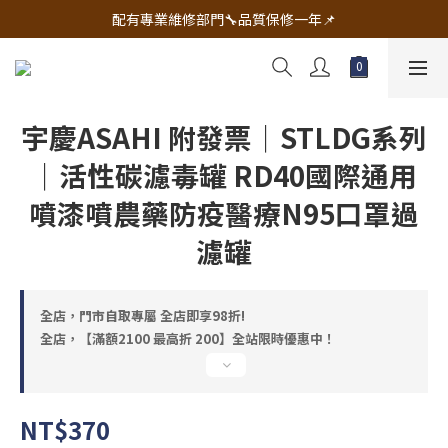
🔧電動工具&五金唯一首選 宇慶五金網拍🔧
配有專業維修部門🔧品質保修一年📌
🔧電動工具&五金唯一首選 宇慶五金網拍🔧
宇慶ASAHI 附發票｜STLDG系列
｜活性碳濾毒罐 RD40國際通用
噴漆噴農藥防疫醫療N95口罩過
濾罐
全店，門市自取專屬 全店即享98折!
全店，【滿額2100 最高折 200】全站限時優惠中！
NT$370