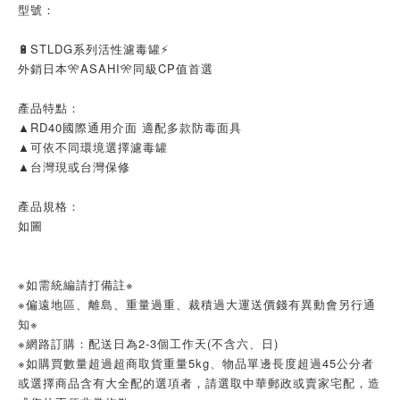
型號：
🔋STLDG系列活性濾毒罐⚡
外銷日本🎌ASAHI🎌同級CP值首選
產品特點：
▲RD40國際通用介面 適配多款防毒面具
▲可依不同環境選擇濾毒罐
▲台灣現或台灣保修
產品規格：
如圖
※如需統編請打備註※
※偏遠地區、離島、重量過重、裁積過大運送價錢有異動會另行通
知※
※網路訂購：配送日為2-3個工作天(不含六、日)
※如購買數量超過超商取貨重量5kg、物品單邊長度超過45公分者
或選擇商品含有大全配的選項者，請選取中華郵政或賣家宅配，造