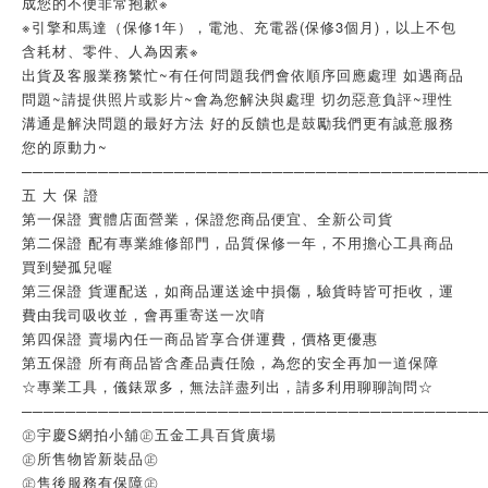
成您的不便非常抱歉※ 
※引擎和馬達（保修1年），電池、充電器(保修3個月)，以上不包
含耗材、零件、人為因素※ 
出貨及客服業務繁忙~有任何問題我們會依順序回應處理 如遇商品
問題~請提供照片或影片~會為您解決與處理 切勿惡意負評~理性
溝通是解決問題的最好方法 好的反饋也是鼓勵我們更有誠意服務
您的原動力~
──────────────────────────────────────────
五 大 保 證
第一保證 實體店面營業，保證您商品便宜、全新公司貨
第二保證 配有專業維修部門，品質保修一年，不用擔心工具商品
買到變孤兒喔
第三保證 貨運配送，如商品運送途中損傷，驗貨時皆可拒收，運
費由我司吸收並，會再重寄送一次唷
第四保證 賣場內任一商品皆享合併運費，價格更優惠
第五保證 所有商品皆含產品責任險，為您的安全再加一道保障
☆專業工具，儀錶眾多，無法詳盡列出，請多利用聊聊詢問☆
──────────────────────────────────────────
㊣宇慶S網拍小舖㊣五金工具百貨廣場
㊣所售物皆新裝品㊣
㊣售後服務有保障㊣