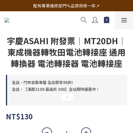
🔧電動工具&五金唯一首選 宇慶五金網拍🔧
配有專業維修部門🔧品質保修一年📌
🔧電動工具&五金唯一首選 宇慶五金網拍🔧
宇慶ASAHI 附發票｜MT20DH｜
東成機器轉牧田電池轉接座 通用
轉換器 電池轉接器 電池轉接座
全店，門市自取專屬 全店即享98折!
全店，【滿額2100 最高折 200】全站限時優惠中！
NT$130