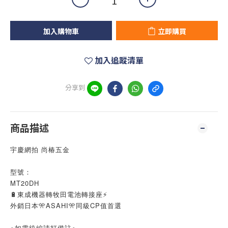
加入購物車
立即購買
加入追蹤清單
分享到
商品描述
宇慶網拍 尚椿五金
型號：
MT20DH
🔋東成機器轉牧田電池轉接座⚡
外銷日本🎌ASAHI🎌同級CP值首選
※如需統編請打備註※