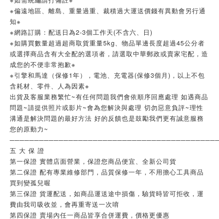
※偏遠地區、離島、重量過重、裁積過大運送價錢有異動會另行通
知※
※網路訂購：配送日為2-3個工作天(不含六、日)
※如購買數量超過超商取貨重量5kg、物品單邊長度超過45公分者
或選擇商品含有大全配的選項者，請選取中華郵政或賣家宅配，造
成您的不便非常抱歉※ 
※引擎和馬達（保修1年），電池、充電器(保修3個月)，以上不包
含耗材、零件、人為因素※ 
出貨及客服業務繁忙~有任何問題我們會依順序回應處理 如遇商品
問題~請提供照片或影片~會為您解決與處理 切勿惡意負評~理性
溝通是解決問題的最好方法 好的反饋也是鼓勵我們更有誠意服務
您的原動力~
──────────────────────────────────────────
五 大 保 證
第一保證 實體店面營業，保證您商品便宜、全新公司貨
第二保證 配有專業維修部門，品質保修一年，不用擔心工具商品
買到變孤兒喔
第三保證 貨運配送，如商品運送途中損傷，驗貨時皆可拒收，運
費由我司吸收並，會再重寄送一次唷
第四保證 賣場內任一商品皆享合併運費，價格更優惠