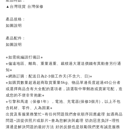
▲台灣現貨 台灣保修
產品規格：
如圖說明
產品配件：
如圖說明
※如需統編請打備註※
※偏遠地區、離島、重量過重、裁積過大運送價錢有異動會另行通
知※
※網路訂購：配送日為2-3個工作天(不含六、日)※
※如購買數量超過超商取貨重量5kg、物品單邊長度超過45公分者
或選擇商品含有大全配的選項者，請選取中華郵政或賣家宅配，造
成您的不便非常抱歉※
※引擎和馬達（保修1年），電池、充電器(保修3個月)，以上不包
含耗材、零件、人為因素※
出貨及客服業務繁忙~有任何問題我們會依順序回應處理 如遇商品
問題~請提供照片或影片~會為您解決與處理 切勿惡意負評~理性
溝通是解決問題的最好方法 好的反饋也是鼓勵我們更有誠意服務