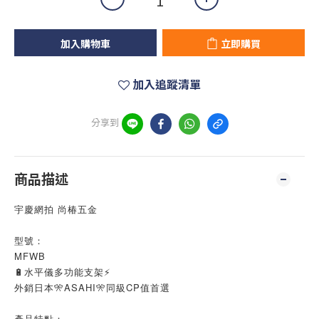
加入購物車
立即購買
加入追蹤清單
分享到
商品描述
宇慶網拍 尚椿五金
型號：
MFWB
🔋水平儀多功能支架⚡
外銷日本🎌ASAHI🎌同級CP值首選
產品特點：