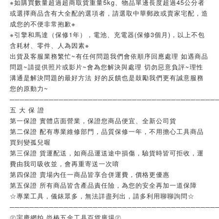
※如購買數量超過超商取貨重量5kg、物品單邊長度超過45公分者
或選擇商品含有大全配的選項者，請選取中華郵政或賣家宅配，造
成您的不便非常抱歉※
※引擎和馬達（保修1年），電池、充電器(保修3個月)，以上不包
含耗材、零件、人為因素※
出貨及客服業務繁忙~有任何問題我們會依順序回應處理 如遇商品
問題~請提供照片或影片~會為您解決與處理 切勿惡意負評~理性
溝通是解決問題的最好方法 好的反饋也是鼓勵我們更有誠意服務
您的原動力~
──────────────────────────────────────────
五 大 保 證
第一保證 實體店面營業，保證您商品便宜、全新公司貨
第二保證 配有專業維修部門，品質保修一年，不用擔心工具商品
買到變孤兒喔
第三保證 貨運配送，如商品運送途中損傷，驗貨時皆可拒收，運
費由我司吸收並，會再重寄送一次唷
第四保證 賣場內任一商品皆享合併運費，價格更優惠
第五保證 所有商品皆含產品責任險，為您的安全再加一道保障
☆專業工具，儀錶眾多，無法詳盡列出，請多利用聊聊詢問☆
──────────────────────────────────────────
㊣宇慶網拍 尚椿五金工具百貨廣場㊣