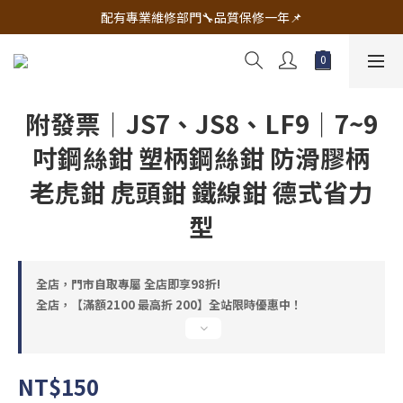
🔧電動工具&五金唯一首選 宇慶五金網拍🔧
配有專業維修部門🔧品質保修一年📌
🔧電動工具&五金唯一首選 宇慶五金網拍🔧
附發票｜JS7、JS8、LF9｜7~9
吋鋼絲鉗 塑柄鋼絲鉗 防滑膠柄
老虎鉗 虎頭鉗 鐵線鉗 德式省力
型
全店，門市自取專屬 全店即享98折!
全店，【滿額2100 最高折 200】全站限時優惠中！
NT$150