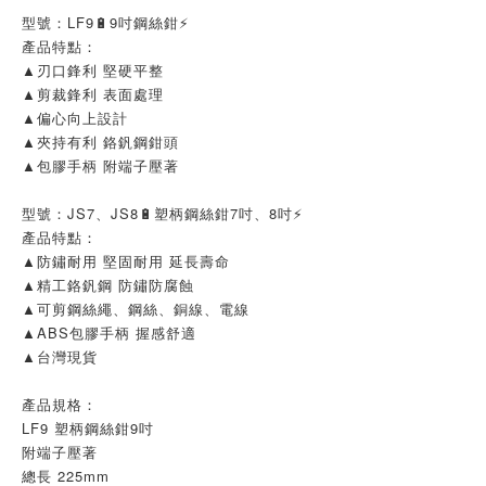
型號：LF9🔋9吋鋼絲鉗⚡
產品特點：
▲刃口鋒利 堅硬平整
▲剪裁鋒利 表面處理
▲偏心向上設計
▲夾持有利 鉻釩鋼鉗頭
▲包膠手柄 附端子壓著
型號：JS7、JS8🔋塑柄鋼絲鉗7吋、8吋⚡
產品特點：
▲防鏽耐用 堅固耐用 延長壽命
▲精工鉻釩鋼 防鏽防腐蝕
▲可剪鋼絲繩、鋼絲、銅線、電線
▲ABS包膠手柄 握感舒適
▲台灣現貨
產品規格：
LF9 塑柄鋼絲鉗9吋
附端子壓著
總長 225mm