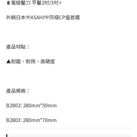
🔋電錘鑿刀 平鑿2吋/3吋⚡
外銷日本🎌ASAHI🎌同級CP值首選
產品特點：
▲耐磨、耐用、高硬度
產品規格：
B2802: 280mm*50mm
B2803: 280mm*70mm