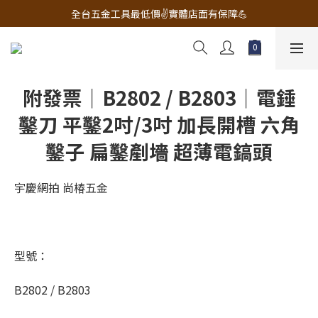
🔧電動工具&五金唯一首選 宇慶五金網拍🔧
全台五金工具最低價✌️實體店面有保障💪
配有專業維修部門🔧品質保修一年📌
🔧電動工具&五金唯一首選 宇慶五金網拍🔧
附發票｜B2802 / B2803｜電錘
鑿刀 平鑿2吋/3吋 加長開槽 六角
鑿子 扁鑿剷墻 超薄電鎬頭
宇慶網拍 尚椿五金
型號：
B2802 / B2803