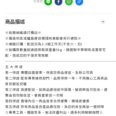
分享到
商品描述
※如需統編請打備註※
※偏遠地區或離島運送價錢有異動會另行通知※
※網路訂購：配送日為2-3個工作天(不含六、日)
※如購買數量超過超商取貨重量5kg，請選取中華郵政或賣家宅
配，造成您的不便非常抱歉
──────────────────────────────
五 大 保 證
第一保證 實體店面營業，保證您商品便宜、全新公司貨
第二保證 配有專業維修部門，品質保修一年，不用擔心工具商品
買到變孤兒喔
第三保證 貨運配送，如商品運送途中損傷，驗貨時皆可拒收，運
費由我司吸收並，會再重寄送一次唷
第四保證 賣場內任一商品皆享合併運費，價格更優惠
第五保證 所有商品皆含產品責任險，為您的安全再加一道保障
☆專業工具，儀錶眾多，無法詳盡列出，請多利用聊聊詢問☆