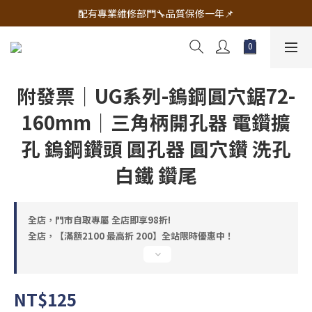
🔧電動工具&五金唯一首選 宇慶五金網拍🔧
配有專業維修部門🔧品質保修一年📌
🔧電動工具&五金唯一首選 宇慶五金網拍🔧
附發票｜UG系列-鎢鋼圓穴鋸72-
160mm｜三角柄開孔器 電鑽擴
孔 鎢鋼鑽頭 圓孔器 圓穴鑽 洗孔
白鐵 鑽尾
全店，門市自取專屬 全店即享98折!
全店，【滿額2100 最高折 200】全站限時優惠中！
NT$125