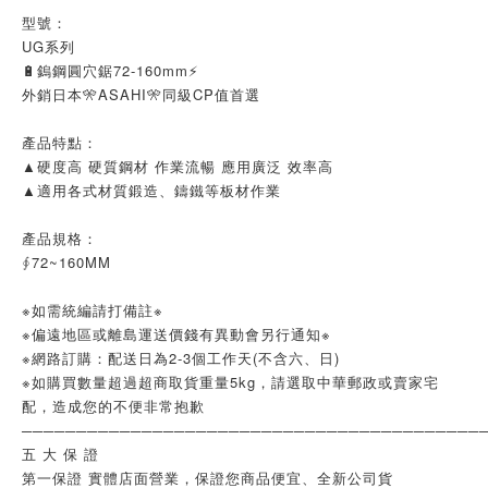
型號：
UG系列
🔋鎢鋼圓穴鋸72-160mm⚡
外銷日本🎌ASAHI🎌同級CP值首選
產品特點：
▲硬度高 硬質鋼材 作業流暢 應用廣泛 效率高
▲適用各式材質鍛造、鑄鐵等板材作業
產品規格：
∮72~160MM
※如需統編請打備註※
※偏遠地區或離島運送價錢有異動會另行通知※
※網路訂購：配送日為2-3個工作天(不含六、日)
※如購買數量超過超商取貨重量5kg，請選取中華郵政或賣家宅
配，造成您的不便非常抱歉
──────────────────────────────────────────
五 大 保 證
第一保證 實體店面營業，保證您商品便宜、全新公司貨