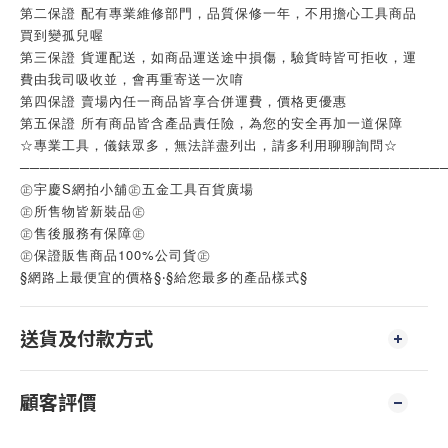
第二保證 配有專業維修部門，品質保修一年，不用擔心工具商品
買到變孤兒喔
第三保證 貨運配送，如商品運送途中損傷，驗貨時皆可拒收，運
費由我司吸收並，會再重寄送一次唷
第四保證 賣場內任一商品皆享合併運費，價格更優惠
第五保證 所有商品皆含產品責任險，為您的安全再加一道保障
☆專業工具，儀錶眾多，無法詳盡列出，請多利用聊聊詢問☆
──────────────────────────────────────────
㊣宇慶S網拍小舖㊣五金工具百貨廣場
㊣所售物皆新裝品㊣
㊣售後服務有保障㊣
㊣保證販售商品100%公司貨㊣
§網路上最便宜的價格§‧§給您最多的產品樣式§
送貨及付款方式
顧客評價