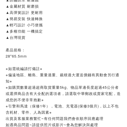
▲金屬材質 耐磨損
▲高彈簧設計 更耐用
▲簡易安裝 快速轉換
▲輕巧設計 小巧便攜
▲多種功能 一機搞定
▲台灣現貨
產品規格：
28*65.5mm
※如需統編請打備註※
※偏遠地區、離島、重量過重、裁積過大運送價錢有異動會另行通
知※
※如購買數量超過超商取貨重量5kg、物品單邊長度超過45公分者
或選擇商品含有大全配的選項者，請選取中華郵政或賣家宅配，造
成您的不便非常抱歉※
※引擎和馬達（保修1年），電池、充電器(保修3個月)，以上不包
含耗材、零件、人為因素※
出貨及客服業務繁忙~有任何問題我們會依順序回應處理
如遇商品問題~請提供照片或影片~會為您解決與處理