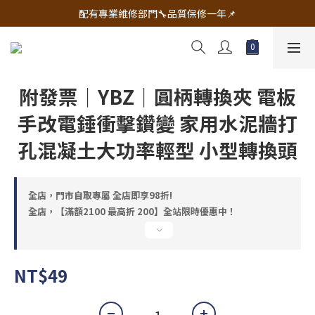
🔧電動工具&五金唯一首選 宇慶五金網拍🔧
配有專業維修部門🔧品質保修一年📌
🔧電動工具&五金唯一首選 宇慶五金網拍🔧
附發票｜YBZ｜圓柄轉換夾 電板
手改電錘衝擊鑽變 家用水泥牆打
孔混凝土大功率輕型 小型轉換頭
全店，門市自取專屬 全店即享98折!
全店，【滿額2100 最高折 200】全站限時優惠中！
NT$49