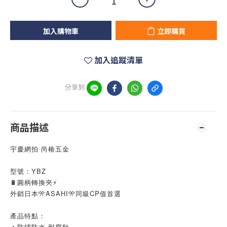
加入購物車
立即購買
加入追蹤清單
分享到
商品描述
宇慶網拍 尚椿五金
型號：YBZ
🔋圓柄轉換夾⚡
外銷日本🎌ASAHI🎌同級CP值首選
產品特點：
▲防鏽防水 耐腐蝕