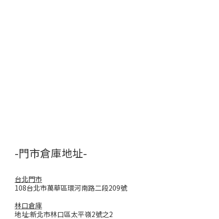
-門市倉庫地址-
台北門市
108台北市萬華區環河南路二段209號
林口倉庫
地址:新北市林口區太平嶺2號之2