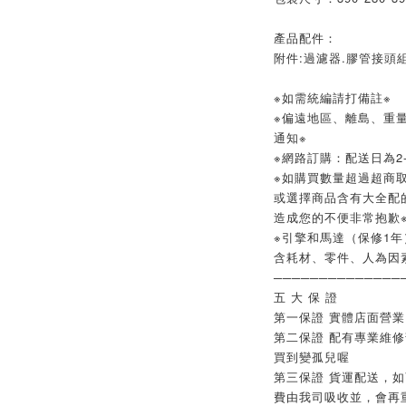
產品配件：
附件:過濾器.膠管接頭組
※如需統編請打備註※
※偏遠地區、離島、重
通知※
※網路訂購：配送日為2-
※如購買數量超過超商取
或選擇商品含有大全配
造成您的不便非常抱歉
※引擎和馬達（保修1年
含耗材、零件、人為因
──────────────
五 大 保 證
第一保證 實體店面營
第二保證 配有專業維
買到變孤兒喔
第三保證 貨運配送，
費由我司吸收並，會再