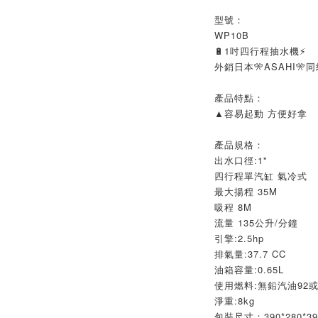
型號：
WP10B
🔋1吋四行程抽水機⚡
外銷日本🎌ASAHI🎌
產品特點：
▲容易起動 方便好拿
產品規格：
出水口徑:1"
四行程單汽缸 氣冷式
最大揚程 35M
吸程 8M
流量 135公升/分鐘
引擎:2.5hp
排氣量:37.7 CC
油箱容量:0.65L
使用燃料:無鉛汽油92或
淨重:8kg
包裝尺寸：390*280*39