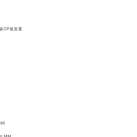
同級CP值首選
95
0 MM