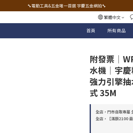
🔧電動工具&五金唯一首選 宇慶五金網拍🔧
🔧電動工具&五金唯一首選 宇慶五金網拍🔧
全台五金工具最低價✌️實體店面有保障💪
繁體中文
配有專業維修部門🔧品質保修一年📌
首頁
所有商品
🔧電動工具&五金唯一首選 宇慶五金網拍🔧
附發票｜WP
水機｜宇慶
強力引擎抽
式 35M
全店，門市自取專屬 全
全店，【滿額2100 