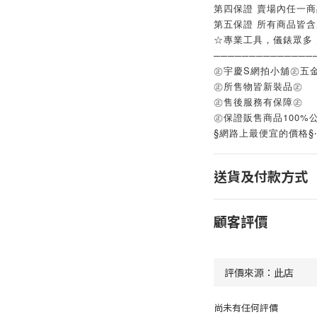
第四保證 賣場內任一
第五保證 所有商品皆
☆專業工具，儀錶眾多
──────────────
㊣宇慶S網拍小舖㊣五
㊣所售物皆新裝品㊣
㊣售後服務有保障㊣
㊣保證販售商品100%
§網路上最便宜的價格§
送貨及付款方式
顧客評價
尚未有任何評價