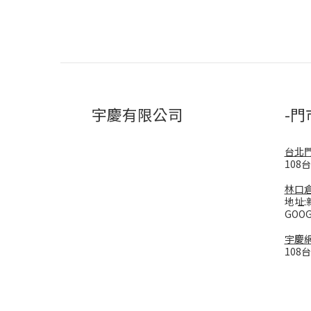
宇慶有限公司
-門
台北
108
林口
地址:
GOO
宇慶
108