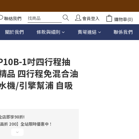
聯絡我們
會員登入
購物車(0)
立即購買
關於我們
條款與細則
賣場連結
聯係我們
10B-1吋四行程抽
精品 四行程免混合油
水機/引擎幫浦 自吸
店即享98折!
最高折 200】全站限時優惠中！