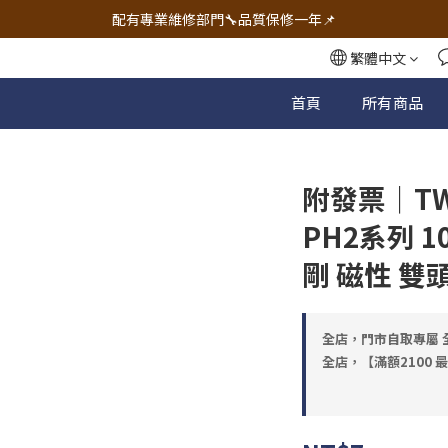
🔧電動工具&五金唯一首選 宇慶五金網拍🔧
配有專業維修部門🔧品質保修一年📌
🔧電動工具&五金唯一首選 宇慶五金網拍🔧
繁體中文
首頁
所有商品
附發票｜T
PH2系列 10
剛 磁性 雙
全店，門市自取專屬 全
全店，【滿額2100 