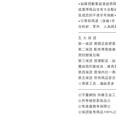
※如購買數量超過超商取
或選擇商品含有大全配
造成您的不便非常抱歉
※引擎和馬達（保修1年
含耗材、零件、人為因
──────────────
五 大 保 證
第一保證 實體店面營
第二保證 配有專業維
買到變孤兒喔
第三保證 貨運配送，
費由我司吸收並，會再
第四保證 賣場內任一
第五保證 所有商品皆
☆專業工具，儀錶眾多
──────────────
㊣宇慶網拍 尚椿五金
㊣所售物皆新裝品㊣
㊣售後服務有保障㊣
㊣保證販售商品100%