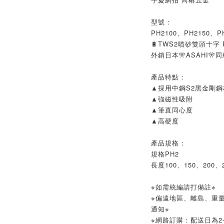
型號：
PH2100、PH2150、P
🔋TWS2噴砂雙頭十字 P
外銷日本🎌ASAHI🎌
產品特點：
▲採用中鋼S2黑金剛鋼
▲強磁性吸附
▲筆直同心度
▲高硬度
產品規格：
規格PH2
長度100、150、200、
※如需統編請打備註※
※偏遠地區、離島、重
通知※
※網路訂購：配送日為2-