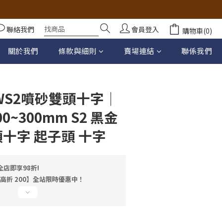
聯絡我們
會員登入
購物車(0)
立即購買
關於我們
條款與細則
賣場連結
聯係我們
WS2噴砂雙頭十字｜
0~300mm S2 黑金
頭十字 起子頭 十字
店即享98折!
最高折 200】全站限時優惠中！