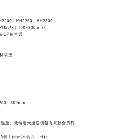
H2200、PH2250、PH2300
H2系列 100~300mm⚡
同級CP值首選
材製造
250、300mm
量過重、裁積過大運送價錢有異動會另行
3個工作天(不含六、日)※