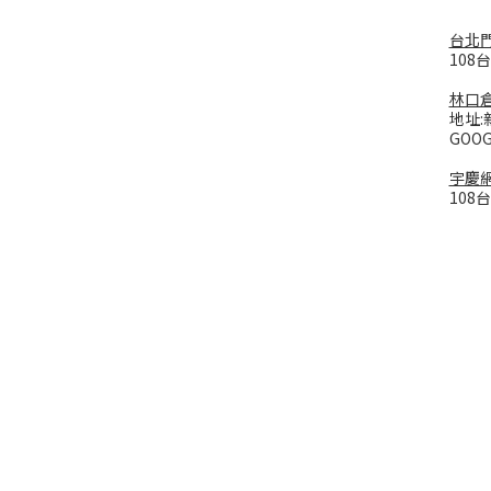
台北
108
林口
地址:
GOO
宇慶
108