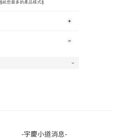
‧§給您最多的產品樣式§
-宇慶小道消息-