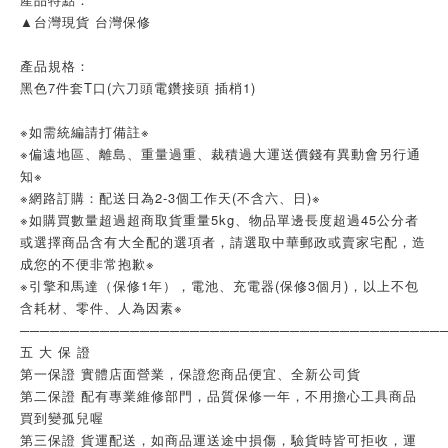
▲台灣現貨 台灣保修
產品規格：
黑色7件套T口(六刀頭電鑽接頭 插梢1)
※如需統編請打備註※
※偏遠地區、離島、重量過重、裁積過大運送價錢有異動會另行通
知※
※網路訂購：配送日為2-3個工作天(不含六、日)※
※如購買數量超過超商取貨重量5kg、物品單邊長度超過45公分者
或選擇商品含有大全配的選項者，請選取中華郵政或賣家宅配，造
成您的不便非常抱歉※
※引擎和馬達（保修1年），電池、充電器(保修3個月)，以上不包
含耗材、零件、人為因素※
──────────────────────────────────────────
五 大 保 證
第一保證 實體店面營業，保證您商品便宜、全新公司貨
第二保證 配有專業維修部門，品質保修一年，不用擔心工具商品
買到變孤兒喔
第三保證 貨運配送，如商品運送途中損傷，驗貨時皆可拒收，運