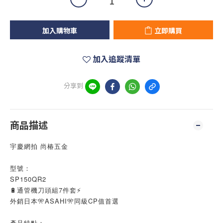
加入購物車
立即購買
加入追蹤清單
分享到
商品描述
宇慶網拍 尚椿五金
型號：
SP150QR2
🔋通管機刀頭組7件套⚡
外銷日本🎌ASAHI🎌同級CP值首選
產品特點：