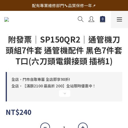
🔧電動工具&五金唯一首選 宇慶五金網拍🔧
配有專業維修部門🔧品質保修一年📌
🔧電動工具&五金唯一首選 宇慶五金網拍🔧
附發票｜SP150QR2｜通管機刀
頭組7件套 通管機配件 黑色7件套
T口(六刀頭電鑽接頭 插梢1)
全店，門市自取專屬 全店即享98折!
全店，【滿額2100 最高折 200】全站限時優惠中！
NT$240