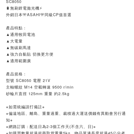
SC8050
🔋無刷鋰電拋光機⚡
外銷日本🎌ASAHI🎌同級CP值首選
產品特點：
▲通用牧田電池
▲大電量
▲無碳刷馬達
▲強力自黏貼 切換更方便
▲適用範圍廣
產品規格：
型號 SC8050 電壓 21V
主軸螺紋 M14 空載轉速 9500 r/min
砂輪片直徑 125mm 重量 約2.5kg
※如需統編請打備註※
※偏遠地區、離島、重量過重、裁積過大運送價錢有異動會另行通
知※
※網路訂購：配送日為2-3個工作天(不含六、日)※
※如購買數量超過超商取貨重量5kg、物品單邊長度超過45公分者