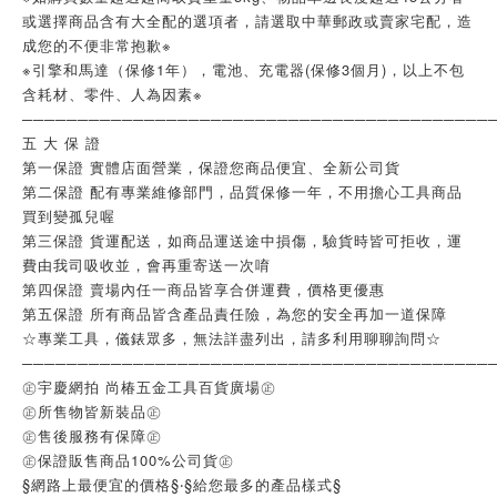
或選擇商品含有大全配的選項者，請選取中華郵政或賣家宅配，造
成您的不便非常抱歉※
※引擎和馬達（保修1年），電池、充電器(保修3個月)，以上不包
含耗材、零件、人為因素※
──────────────────────────────────────────
五 大 保 證
第一保證 實體店面營業，保證您商品便宜、全新公司貨
第二保證 配有專業維修部門，品質保修一年，不用擔心工具商品
買到變孤兒喔
第三保證 貨運配送，如商品運送途中損傷，驗貨時皆可拒收，運
費由我司吸收並，會再重寄送一次唷
第四保證 賣場內任一商品皆享合併運費，價格更優惠
第五保證 所有商品皆含產品責任險，為您的安全再加一道保障
☆專業工具，儀錶眾多，無法詳盡列出，請多利用聊聊詢問☆
──────────────────────────────────────────
㊣宇慶網拍 尚椿五金工具百貨廣場㊣
㊣所售物皆新裝品㊣
㊣售後服務有保障㊣
㊣保證販售商品100%公司貨㊣
§網路上最便宜的價格§‧§給您最多的產品樣式§