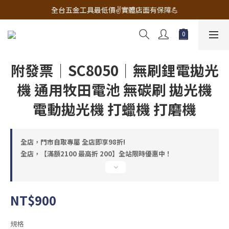
🔧電動工具&五金唯一首選 宇慶五金網拍🔧
全台五金工具最低價✌️實體店面有保障💪
配有專業維修部門🔧品質保修一年📌
🔧電動工具&五金唯一首選 宇慶五金網拍🔧
附發票｜SC8050｜無刷鋰電拋光
機 通用牧田電池 無碳刷 拋光機
電動拋光機 打蠟機 打磨機
全店，門市自取專屬 全店即享98折!
全店，【滿額2100 最高折 200】全站限時優惠中！
NT$900
規格