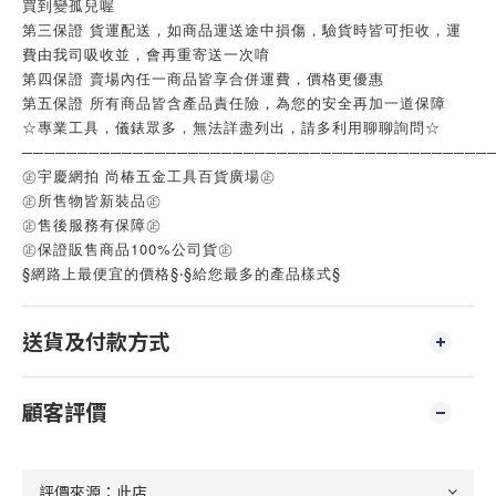
買到變孤兒喔
第三保證 貨運配送，如商品運送途中損傷，驗貨時皆可拒收，運
費由我司吸收並，會再重寄送一次唷
第四保證 賣場內任一商品皆享合併運費，價格更優惠
第五保證 所有商品皆含產品責任險，為您的安全再加一道保障
☆專業工具，儀錶眾多，無法詳盡列出，請多利用聊聊詢問☆
──────────────────────────────────────────
㊣宇慶網拍 尚椿五金工具百貨廣場㊣
㊣所售物皆新裝品㊣
㊣售後服務有保障㊣
㊣保證販售商品100%公司貨㊣
§網路上最便宜的價格§‧§給您最多的產品樣式§
送貨及付款方式
顧客評價