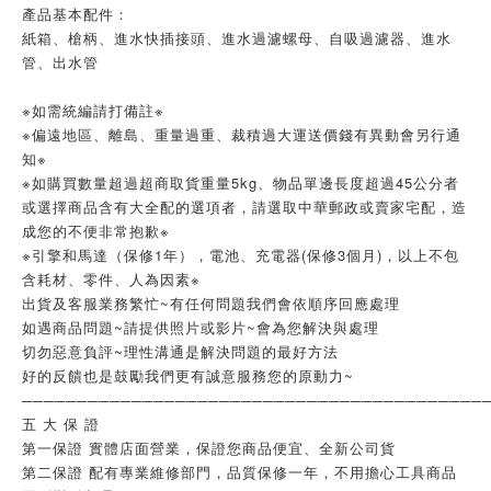
產品基本配件：
紙箱、槍柄、進水快插接頭、進水過濾螺母、自吸過濾器、進水
管、出水管
※如需統編請打備註※
※偏遠地區、離島、重量過重、裁積過大運送價錢有異動會另行通
知※
※如購買數量超過超商取貨重量5kg、物品單邊長度超過45公分者
或選擇商品含有大全配的選項者，請選取中華郵政或賣家宅配，造
成您的不便非常抱歉※
※引擎和馬達（保修1年），電池、充電器(保修3個月)，以上不包
含耗材、零件、人為因素※
出貨及客服業務繁忙~有任何問題我們會依順序回應處理
如遇商品問題~請提供照片或影片~會為您解決與處理
切勿惡意負評~理性溝通是解決問題的最好方法
好的反饋也是鼓勵我們更有誠意服務您的原動力~
──────────────────────────────────────────
五 大 保 證
第一保證 實體店面營業，保證您商品便宜、全新公司貨
第二保證 配有專業維修部門，品質保修一年，不用擔心工具商品