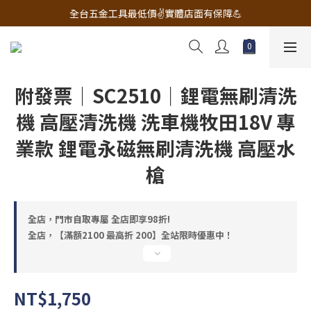
🔧電動工具&五金唯一首選 宇慶五金網拍🔧
全台五金工具最低價✌️實體店面有保障💪
配有專業維修部門🔧品質保修一年📌
🔧電動工具&五金唯一首選 宇慶五金網拍🔧
附發票｜SC2510｜鋰電無刷清洗
機 高壓清洗機 洗車機牧田18V 專
業款 鋰電永磁無刷清洗機 高壓水
槍
全店，門市自取專屬 全店即享98折!
全店，【滿額2100 最高折 200】全站限時優惠中！
NT$1,750