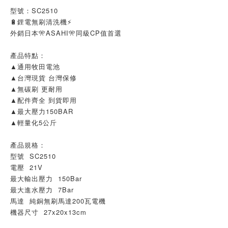
型號：SC2510
🔋鋰電無刷清洗機⚡
外銷日本🎌ASAHI🎌同級CP值首選
產品特點：
▲通用牧田電池
▲台灣現貨 台灣保修
▲無碳刷 更耐用
▲配件齊全 到貨即用
▲最大壓力150BAR
▲輕量化5公斤
產品規格：
型號  SC2510
電壓  21V
最大輸出壓力  150Bar
最大進水壓力  7Bar
馬達  純銅無刷馬達200瓦電機
機器尺寸  27x20x13cm