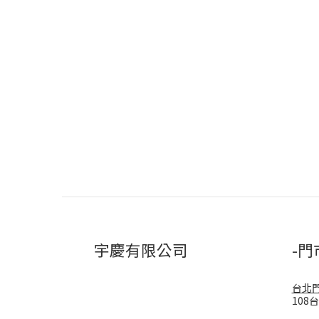
宇慶有限公司
-門
台北
108