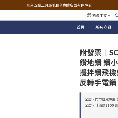
🔧電動工具&五金唯一首選 宇慶五金網拍🔧
全台五金工具最低價✌️實體店面有保障💪
配有專業維修部門🔧品質保修一年📌
繁體中文
🔧電動工具&五金唯一首選 宇慶五金網拍🔧
首頁
所有商品
附發票｜S
鑽地鑽 鑽
攪拌鑽飛機
反轉手電鑽
全店，門市自取專屬 全
全店，【滿額2100 