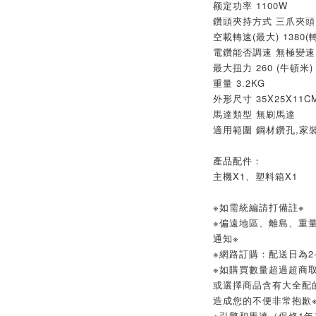
额定功率 1100W
鑽頭夾持方式 三爪夾頭
空載轉速(最大) 1380(轉
電鑽能否調速 無極變速
最大扭力 260 (牛頓米)
重量 3.2KG
外形尺寸 35X25X11C
馬達類型 無刷馬達
適用範圍 鋼材鑽孔,家裝
產品配件：
主機X1、塑料箱X1
※如需統編請打備註※
※偏遠地區、離島、重
通知※
※網路訂購：配送日為2-
※如購買數量超過超商取
或選擇商品含有大全配
造成您的不便非常抱歉
※引擎和馬達（保修1年