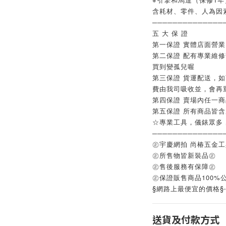
含耗材、零件、人為因
──────────────
五 大 保 證
第一保證 實體店面營
第二保證 配有專業維
買到變孤兒喔
第三保證 貨運配送，
費由我司吸收並，會再
第四保證 賣場內任一
第五保證 所有商品皆
☆專業工具，儀錶眾多
──────────────
㊣宇慶網拍 尚椿五金
㊣所售物皆新裝品㊣
㊣售後服務有保障㊣
㊣保證販售商品100%
§網路上最便宜的價格§
送貨及付款方式