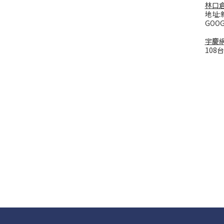
林口
地址:
GOO
宇慶
108