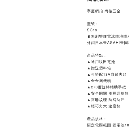
宇慶網拍 尚椿五金
型號：
SC19
🔋無刷雙鋰電冰鑽地鑽
外銷日本🎌ASAHI🎌
產品特點：
▲通用牧田電池
▲贈送塑料箱
▲可搭配13A自鎖夾頭
▲全金屬機頭
▲270度旋轉輔助手把
▲安全開關 兩檔調整
▲雷雕紋理 防滑防汗
▲輕巧力大 速度快
產品規格：
額定電壓範圍 鋰電池18-