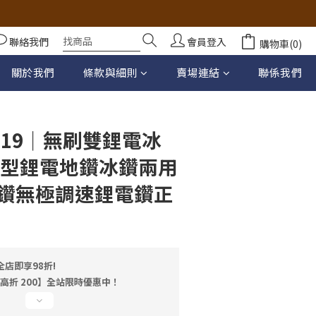
聯絡我們
會員登入
購物車(0)
立即購買
關於我們
條款與細則
賣場連結
聯係我們
C19｜無刷雙鋰電冰
小型鋰電地鑽冰鑽兩用
鑽無極調速鋰電鑽正
店即享98折!
最高折 200】全站限時優惠中！