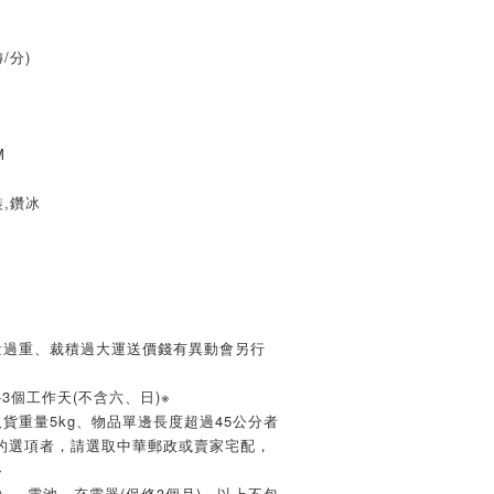
/分)
M
,鑽冰
量過重、裁積過大運送價錢有異動會另行
3個工作天(不含六、日)※
貨重量5kg、物品單邊長度超過45公分者
的選項者，請選取中華郵政或賣家宅配，
※
），電池、充電器(保修3個月)，以上不包