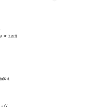
⚡
同級CP值首選
無極調速
21V