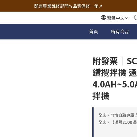
🔧電動工具&五金唯一首選 宇慶五金網拍🔧
配有專業維修部門🔧品質保修一年📌
🔧電動工具&五金唯一首選 宇慶五金網拍🔧
繁體中文
首頁
所有商品
附發票｜S
鑽攪拌機 通
4.0AH~5
拌機
全店，門市自取專屬 全
全店，【滿額2100 