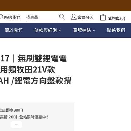
聯絡我們
會員登入
購物車(0)
立即購買
關於我們
條款與細則
賣場連結
聯係我們
C17｜無刷雙鋰電電
用類牧田21V款
.0AH /鋰電方向盤款攪
店即享98折!
最高折 200】全站限時優惠中！