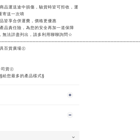
如商品運送途中損傷，驗貨時皆可拒收，運
重寄送一次唷
商品皆享合併運費，價格更優惠
含產品責任險，為您的安全再加一道保障
，無法詳盡列出，請多利用聊聊詢問☆
─────────────────────────────────────────────
工具百貨廣場㊣
公司貨㊣
‧§給您最多的產品樣式§