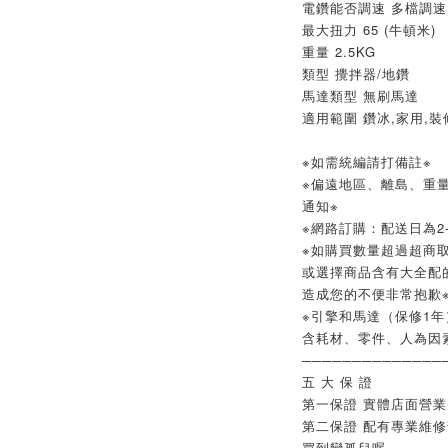
電鑽能否調速 多檔調速
最大扭力 65 (牛頓米)
重量 2.5KG
類型 攪拌器/地鑽
馬達類型 無刷馬達
適用範圍 鑽冰,家用,裝
※如需統編請打備註※
※偏遠地區、離島、重
通知※
※網路訂購：配送日為2-
※如購買數量超過超商取
或選擇商品含有大全配
造成您的不便非常抱歉
※引擎和馬達（保修1年
含耗材、零件、人為因
──────────────
五 大 保 證
第一保證 實體店面營
第二保證 配有專業維
買到變孤兒喔