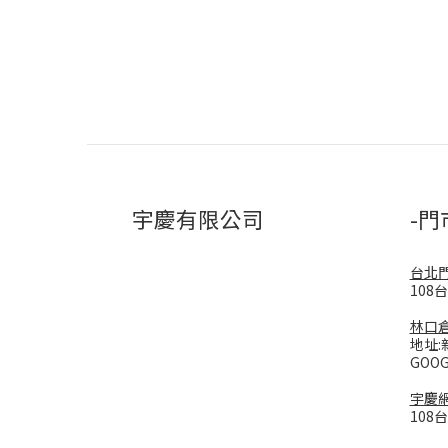
宇慶有限公司
-門
台北
108
林口
地址:
GOO
宇慶
108