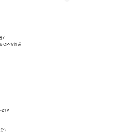
機⚡
同級CP值首選
21V
分)