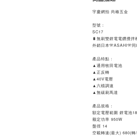
宇慶網拍 尚椿五金
型號：
SC17
🔋無刷雙鋰電電鑽攪拌
外銷日本🎌ASAHI🎌
產品特點：
▲通用牧田電池
▲正反轉
▲40V電壓
▲六檔調速
▲無碳刷馬達
產品規格：
額定電壓範圍 鋰電池18-
额定功率 950W
盤徑 14
空載轉速(最大) 680(轉/