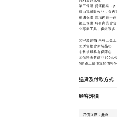
第三保證 貨運配送，
費由我司吸收並，會再
第四保證 賣場內任一
第五保證 所有商品皆
☆專業工具，儀錶眾多
──────────────
㊣宇慶網拍 尚椿五金
㊣所售物皆新裝品㊣
㊣售後服務有保障㊣
㊣保證販售商品100%
§網路上最便宜的價格§
送貨及付款方式
顧客評價