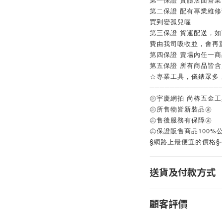
第二保證 配有專業維
買到變孤兒喔
第三保證 貨運配送，
費由我司吸收並，會再
第四保證 賣場內任一
第五保證 所有商品皆
☆專業工具，儀錶眾多
──────────────
㊣宇慶網拍 尚椿五金
㊣所售物皆新裝品㊣
㊣售後服務有保障㊣
㊣保證販售商品100%
§網路上最便宜的價格§
送貨及付款方式
顧客評價