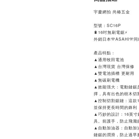
宇慶網拍 尚椿五金
型號：SC16P
🔋16吋無刷電鋸⚡
外銷日本🎌ASAHI🎌
產品特點：
▲通用牧田電池
▲台灣現貨 台灣保修
▲雙電池插槽 更耐用
▲無碳刷電機
▲效能强大：電動鏈鋸
擇，具有出色的樹木切
▲控制切割鋸鏈：這款
並保持更長時間的鋒利
▲巧妙的設計：16英
具。前護手，防止飛濺
▲自動加油器：自動加
鏈鋸的潤滑，防止過早