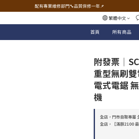
🔧電動工具&五金唯一首選 宇慶五金網拍🔧
配有專業維修部門🔧品質保修一年📌
🔧電動工具&五金唯一首選 宇慶五金網拍🔧
繁體中文
首頁
所有商品
附發票｜SC
重型無刷雙電
電式電鋸 無
機
全店，門市自取專屬 全
全店，【滿額2100 