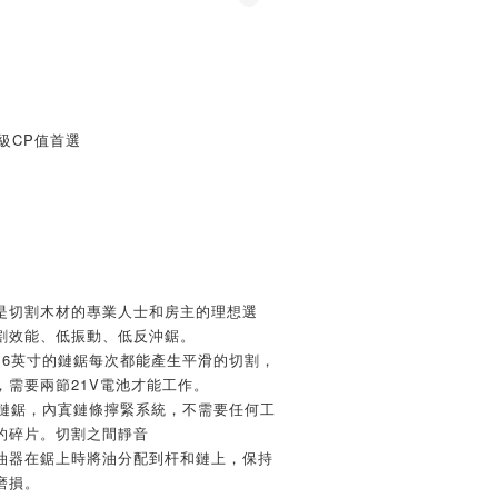
同級CP值首選
是切割木材的專業人士和房主的理想選
割效能、低振動、低反沖鋸。
16英寸的鏈鋸每次都能產生平滑的切割，
，需要兩節21V電池才能工作。
寸鏈鋸，內寘鏈條擰緊系統，不需要任何工
的碎片。切割之間靜音
油器在鋸上時將油分配到杆和鏈上，保持
磨損。