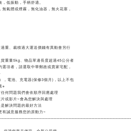
衡，低振動，手柄舒適。
，無氣體或煙霧，無化油器，無火花塞，
量過重、裁積過大運送價錢有異動會另行
貨重量5kg、物品單邊長度超過45公分者
的選項者，請選取中華郵政或賣家宅配，
※
），電池、充電器(保修3個月)，以上不包
素※
有任何問題我們會依順序回應處理
照片或影片~會為您解決與處理
通是解決問題的最好方法
更有誠意服務您的原動力~
─────────────────────────────────────────────
業，保證您商品便宜、全新公司貨