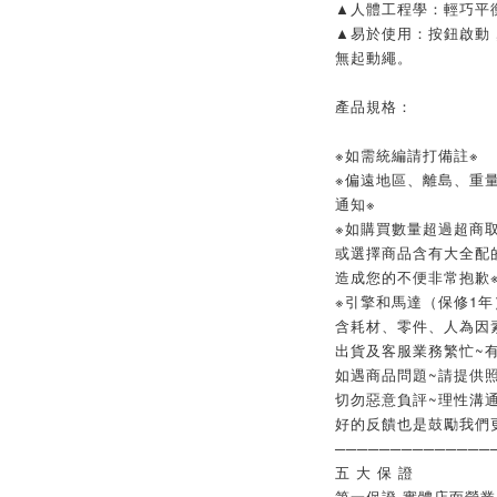
▲人體工程學：輕巧平
▲易於使用：按鈕啟動
無起動繩。
產品規格：
※如需統編請打備註※
※偏遠地區、離島、重
通知※
※如購買數量超過超商取
或選擇商品含有大全配
造成您的不便非常抱歉
※引擎和馬達（保修1年
含耗材、零件、人為因
出貨及客服業務繁忙~
如遇商品問題~請提供
切勿惡意負評~理性溝
好的反饋也是鼓勵我們
──────────────
五 大 保 證
第一保證 實體店面營