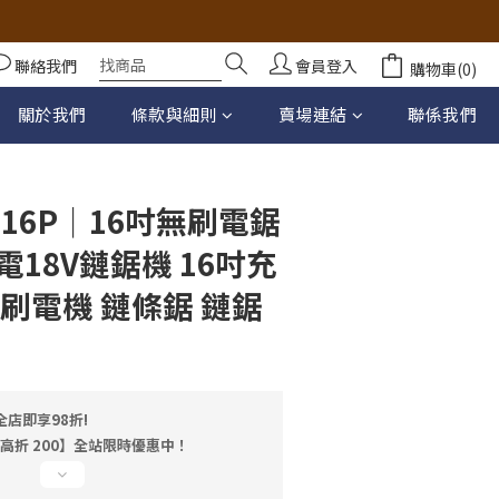
聯絡我們
會員登入
購物車(0)
立即購買
關於我們
條款與細則
賣場連結
聯係我們
16P｜16吋無刷電鋸
18V鏈鋸機 16吋充
刷電機 鏈條鋸 鏈鋸
店即享98折!
最高折 200】全站限時優惠中！