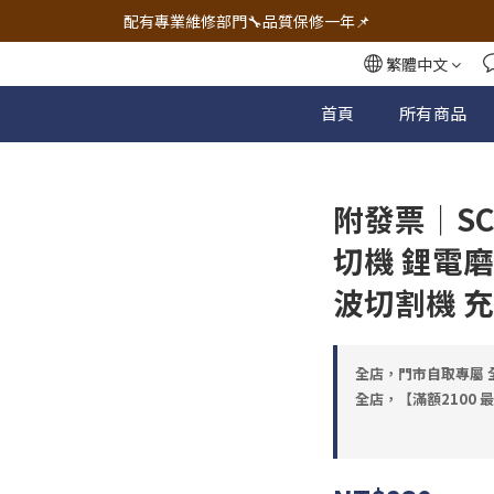
🔧電動工具&五金唯一首選 宇慶五金網拍🔧
配有專業維修部門🔧品質保修一年📌
🔧電動工具&五金唯一首選 宇慶五金網拍🔧
繁體中文
首頁
所有商品
附發票｜SC
切機 鋰電磨
波切割機 
全店，門市自取專屬 全
全店，【滿額2100 