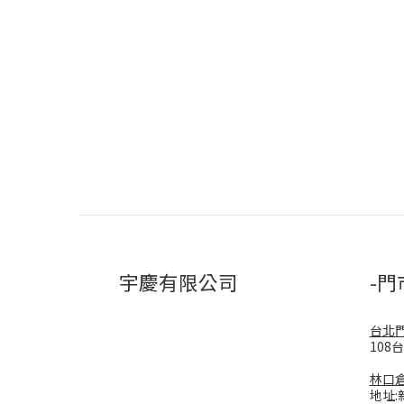
宇慶有限公司
-門
台北
108
林口
地址: