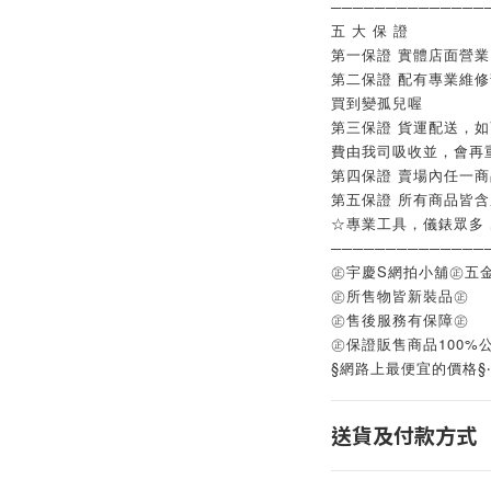
──────────────
五 大 保 證
第一保證 實體店面營
第二保證 配有專業維
買到變孤兒喔
第三保證 貨運配送，
費由我司吸收並，會再
第四保證 賣場內任一
第五保證 所有商品皆
☆專業工具，儀錶眾多
──────────────
㊣宇慶S網拍小舖㊣五
㊣所售物皆新裝品㊣
㊣售後服務有保障㊣
㊣保證販售商品100%
§網路上最便宜的價格§
送貨及付款方式