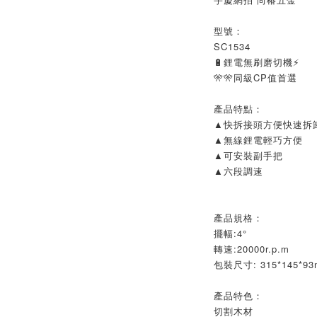
型號：
SC1534
🔋鋰電無刷磨切機⚡
🎌🎌同級CP值首選
產品特點：
▲快拆接頭方便快速拆
▲無線鋰電輕巧方便
▲可安裝副手把
▲六段調速
產品規格：
擺幅:4°
轉速:20000r.p.m
包裝尺寸: 315*145*9
產品特色：
切割木材