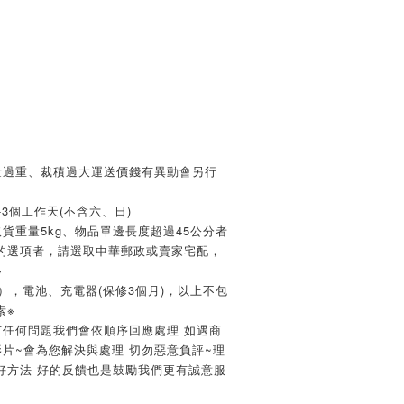
量過重、裁積過大運送價錢有異動會另行
3個工作天(不含六、日)
貨重量5kg、物品單邊長度超過45公分者
的選項者，請選取中華郵政或賣家宅配，
 
），電池、充電器(保修3個月)，以上不包
※ 
有任何問題我們會依順序回應處理 如遇商
片~會為您解決與處理 切勿惡意負評~理
好方法 好的反饋也是鼓勵我們更有誠意服