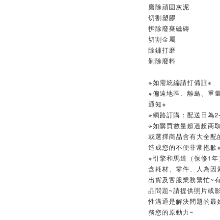
磨除頑固灰泥
切割塑膠
拆除廢棄磁磚
切割金屬
除鏽打磨
剝除廢料
※如需統編請打備註※
※偏遠地區、離島、重
通知※
※網路訂購：配送日為2-
※如購買數量超過超商取
或選擇商品含有大全配
造成您的不便非常抱歉※
※引擎和馬達（保修1年
含耗材、零件、人為因素
出貨及客服業務繁忙~
品問題~請提供照片或影
性溝通是解決問題的最
務您的原動力~