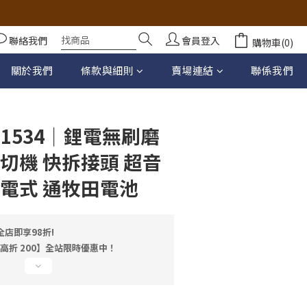
聯絡我們
會員登入
購物車(0)
立即購買
關於我們
條款與細則
賣場連結
聯係我們
1534｜鋰電無刷磨
切機 快拆接頭 超音
充電式 通牧田電池
店即享98折!
最高折 200】全站限時優惠中！