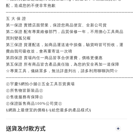
配，造成您的不便非常抱歉
──────────────────────────────────────────
五 大 保 證
第一保證 實體店面營業，保證您商品便宜、全新公司貨
第二保證 配有專業維修部門，品質保修一年，不用擔心工具商品
買到變孤兒喔
第三保證 貨運配送，如商品運送途中損傷，驗貨時皆可拒收，運
費由我司吸收並，會再重寄送一次唷
第四保證 賣場內任一商品皆享合併運費，價格更優惠
第五保證 所有商品皆含產品責任險，為您的安全再加一道保障
☆專業工具，儀錶眾多，無法詳盡列出，請多利用聊聊詢問☆
──────────────────────────────────────────
㊣宇慶S網拍小舖㊣五金工具百貨廣場
㊣所售物皆新裝品㊣
㊣售後服務有保障㊣
㊣保證販售商品100%公司貨㊣
§網路上最便宜的價格§‧§給您最多的產品樣式§
送貨及付款方式