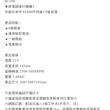
SC106
🔋鋰電調速打蠟機⚡
外銷日本🎌ASAHI🎌同級CP值首選
產品特點：
▲6個檔速
▲通用牧田電池
▲一鍵開啟
▲電量顯示
產品規格：
電壓 21V
底盤直徑 145mm
旋轉轉速 2500-5000RPM
重量 1.08KG
產品尺寸 306*108*145mm
※如需統編請打備註※
※偏遠地區或離島運送價錢有異動會另行通知※
※網路訂購：配送日為2-3個工作天(不含六、日)
※如購買數量超過超商取貨重量5kg，請選取中華郵政或賣家宅