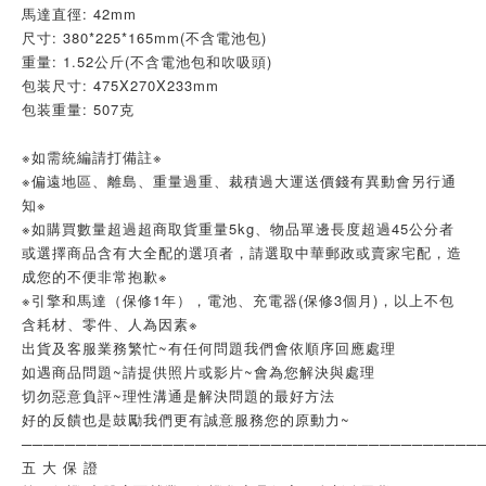
馬達直徑: 42mm
尺寸: 380*225*165mm(不含電池包)
重量: 1.52公斤(不含電池包和吹吸頭)
包装尺寸: 475X270X233mm
包装重量: 507克
※如需統編請打備註※
※偏遠地區、離島、重量過重、裁積過大運送價錢有異動會另行通
知※
※如購買數量超過超商取貨重量5kg、物品單邊長度超過45公分者
或選擇商品含有大全配的選項者，請選取中華郵政或賣家宅配，造
成您的不便非常抱歉※
※引擎和馬達（保修1年），電池、充電器(保修3個月)，以上不包
含耗材、零件、人為因素※
出貨及客服業務繁忙~有任何問題我們會依順序回應處理
如遇商品問題~請提供照片或影片~會為您解決與處理
切勿惡意負評~理性溝通是解決問題的最好方法
好的反饋也是鼓勵我們更有誠意服務您的原動力~
──────────────────────────────────────────
五 大 保 證