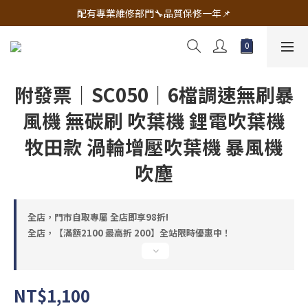
🔧電動工具&五金唯一首選 宇慶五金網拍🔧
配有專業維修部門🔧品質保修一年📌
🔧電動工具&五金唯一首選 宇慶五金網拍🔧
附發票｜SC050｜6檔調速無刷暴
風機 無碳刷 吹葉機 鋰電吹葉機
牧田款 渦輪增壓吹葉機 暴風機
吹塵
全店，門市自取專屬 全店即享98折!
全店，【滿額2100 最高折 200】全站限時優惠中！
NT$1,100