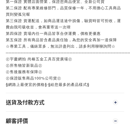
第一保證 實體店面營業，保證您商品便宜、全新公司貨
第二保證 配有專業維修部門，品質保修一年，不用擔心工具商品
買到變孤兒喔
第三保證 貨運配送，如商品運送途中損傷，驗貨時皆可拒收，運
費由我司吸收並，會再重寄送一次唷
第四保證 賣場內任一商品皆享合併運費，價格更優惠
第五保證 所有商品皆含產品責任險，為您的安全再加一道保障
☆專業工具，儀錶眾多，無法詳盡列出，請多利用聊聊詢問☆
──────────────────────────────────────────
㊣宇慶網拍 尚椿五金工具百貨廣場㊣
㊣所售物皆新裝品㊣
㊣售後服務有保障㊣
㊣保證販售商品100%公司貨㊣
§網路上最便宜的價格§‧§給您最多的產品樣式§
送貨及付款方式
顧客評價