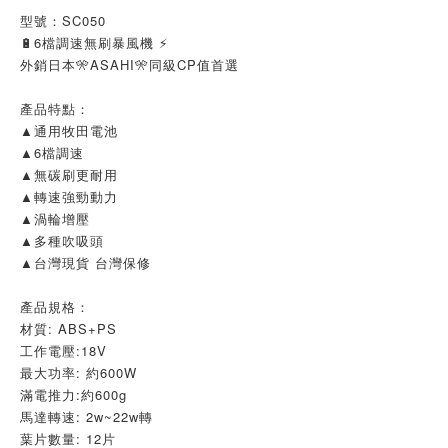
型號：SC050
🔋6檔調速無刷暴風機 ⚡
外銷日本🎌ASAHI🎌同級CP值首選
產品特點：
▲通用牧田電池
▲6檔調速
▲無碳刷更耐用
▲轉速強勁動力
▲渦輪增壓
▲多種吹吸頭
▲台灣現貨 台灣保修
產品規格：
材質: ABS+PS
工作電壓:18V
最大功率: 約600W
滿電推力:約600g
馬達轉速: 2w~22w轉
葉片數量: 12片