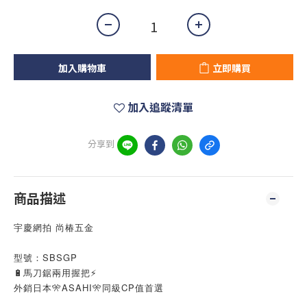
加入購物車
立即購買
加入追蹤清單
分享到
商品描述
宇慶網拍 尚椿五金
型號：SBSGP
🔋馬刀鋸兩用握把⚡
外銷日本🎌ASAHI🎌同級CP值首選