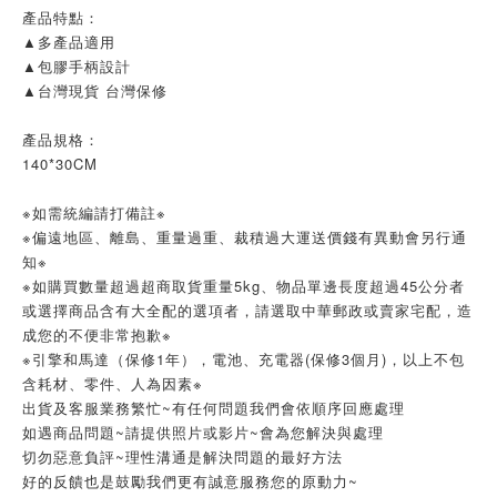
產品特點：
▲多產品適用
▲包膠手柄設計
▲台灣現貨 台灣保修
產品規格：
140*30CM
※如需統編請打備註※
※偏遠地區、離島、重量過重、裁積過大運送價錢有異動會另行通
知※
※如購買數量超過超商取貨重量5kg、物品單邊長度超過45公分者
或選擇商品含有大全配的選項者，請選取中華郵政或賣家宅配，造
成您的不便非常抱歉※
※引擎和馬達（保修1年），電池、充電器(保修3個月)，以上不包
含耗材、零件、人為因素※
出貨及客服業務繁忙~有任何問題我們會依順序回應處理
如遇商品問題~請提供照片或影片~會為您解決與處理
切勿惡意負評~理性溝通是解決問題的最好方法
好的反饋也是鼓勵我們更有誠意服務您的原動力~