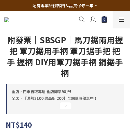
🔧電動工具&五金唯一首選 宇慶五金網拍🔧
配有專業維修部門🔧品質保修一年📌
🔧電動工具&五金唯一首選 宇慶五金網拍🔧
附發票｜SBSGP｜馬刀鋸兩用握
把 軍刀鋸用手柄 軍刀鋸手把 把
手 握柄 DIY用軍刀鋸手柄 鋼鋸手
柄
全店，門市自取專屬 全店即享98折!
全店，【滿額2100 最高折 200】全站限時優惠中！
NT$140