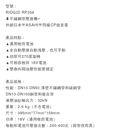
型號：
RIDGID RP306
🔋不鏽鋼管壓接機⚡
外銷日本🎌ASAHI🎌同級CP值首選
產品特點：
▲通用牧田電池
▲全自動壓接自動洩壓，也可手動
▲頭部可270度旋轉
▲可相容牧田 18V電池
▲雙換向閥油壓性能更穩定
產品規格：
性能：DN10-DN50 薄壁不鏽鋼管和碳錮管
DN10-DN100銅管和復合管
液壓油缸輸出力：32kN
重量：2.6 kg（不含電池）
尺寸：395mm*77mm*159mm
功率：18V（通用牧田電池）
每飽和電池可壓接次數：200-400次（因管徑而異）