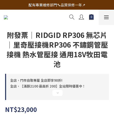
🔧電動工具&五金唯一首選 宇慶五金網拍🔧
配有專業維修部門🔧品質保修一年📌
🔧電動工具&五金唯一首選 宇慶五金網拍🔧
附發票｜RIDGID RP306 無芯片
｜里奇壓接機RP306 不鏽鋼管壓
接機 熱水管壓接 通用18V牧田電
池
全店，門市自取專屬 全店即享98折!
全店，【滿額2100 最高折 200】全站限時優惠中！
NT$23,000