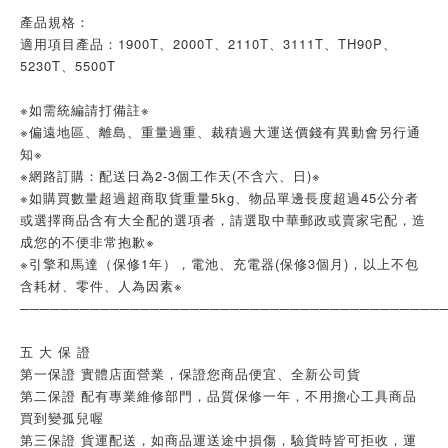
產品規格：
適用項目產品：1900T、2000T、2110T、3111T、TH90P、
5230T、5500T
※如需統編請打備註※
※偏遠地區、離島、重量過重、裁積過大運送價錢有異動會另行通
知※
※網路訂購：配送日為2-3個工作天(不含六、日)※
※如購買數量超過超商取貨重量5kg、物品單邊長度超過45公分者
或選擇商品含有大全配的選項者，請選取中華郵政或賣家宅配，造
成您的不便非常抱歉※
※引擎和馬達（保修1年），電池、充電器(保修3個月)，以上不包
含耗材、零件、人為因素※
──────────────────────────────────────────
五 大 保 證
第一保證 實體店面營業，保證您商品便宜、全新公司貨
第二保證 配有專業維修部門，品質保修一年，不用擔心工具商品
買到變孤兒喔
第三保證 貨運配送，如商品運送途中損傷，驗貨時皆可拒收，運