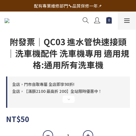
🔧電動工具&五金唯一首選 宇慶五金網拍🔧
配有專業維修部門🔧品質保修一年📌
🔧電動工具&五金唯一首選 宇慶五金網拍🔧
附發票｜QC03 進水管快速接頭
｜洗車機配件 洗車機專用 適用規
格:通用所有洗車機
全店，門市自取專屬 全店即享98折!
全店，【滿額2100 最高折 200】全站限時優惠中！
NT$50