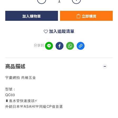
加入購物車
立即購買
加入追蹤清單
分享到
商品描述
宇慶網拍 尚椿五金
型號：
QC03
🔋進水管快速接頭⚡
外銷日本🎌ASAHI🎌同級CP值首選