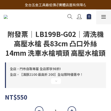
🔧電動工具&五金唯一首選 宇慶五金網拍🔧
全台五金工具最低價✌️實體店面有保障💪
配有專業維修部門🔧品質保修一年📌
🔧電動工具&五金唯一首選 宇慶五金網拍🔧
附發票｜LB199B-G02｜清洗機
高壓水槍 長83cm 凸口外絲
14mm 洗車水槍噴頭 高壓水槍頭
全店，門市自取專屬 全店即享98折!
全店，【滿額2100 最高折 200】全站限時優惠中！
NT$550