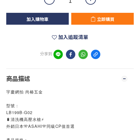
加入購物車
立即購買
加入追蹤清單
分享到
商品描述
宇慶網拍 尚椿五金
型號：
LB199B-G02
🔋清洗機高壓水槍⚡
外銷日本🎌ASAHI🎌同級CP值首選
產品規格：