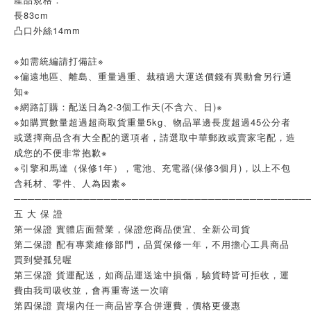
長83cm
凸口外絲14mm
※如需統編請打備註※
※偏遠地區、離島、重量過重、裁積過大運送價錢有異動會另行通
知※
※網路訂購：配送日為2-3個工作天(不含六、日)※
※如購買數量超過超商取貨重量5kg、物品單邊長度超過45公分者
或選擇商品含有大全配的選項者，請選取中華郵政或賣家宅配，造
成您的不便非常抱歉※
※引擎和馬達（保修1年），電池、充電器(保修3個月)，以上不包
含耗材、零件、人為因素※
──────────────────────────────────────────
五 大 保 證
第一保證 實體店面營業，保證您商品便宜、全新公司貨
第二保證 配有專業維修部門，品質保修一年，不用擔心工具商品
買到變孤兒喔
第三保證 貨運配送，如商品運送途中損傷，驗貨時皆可拒收，運
費由我司吸收並，會再重寄送一次唷
第四保證 賣場內任一商品皆享合併運費，價格更優惠