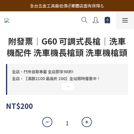
🔧電動工具&五金唯一首選 宇慶五金網拍🔧
全台五金工具最低價✌️實體店面有保障💪
配有專業維修部門🔧品質保修一年📌
🔧電動工具&五金唯一首選 宇慶五金網拍🔧
附發票｜G60 可調式長槍｜洗車
機配件 洗車機長槍頭 洗車機槍頭
全店，門市自取專屬 全店即享98折!
全店，【滿額2100 最高折 200】全站限時優惠中！
NT$200