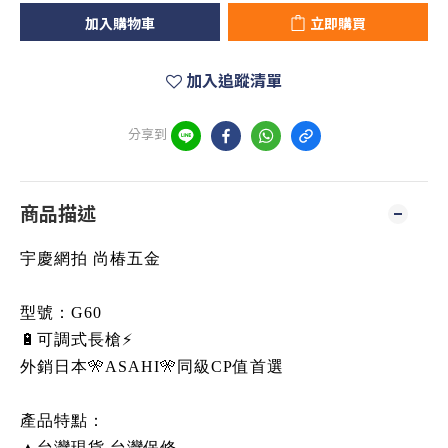
加入購物車
立即購買
加入追蹤清單
分享到
商品描述
宇慶網拍 尚椿五金
型號：G60
🔋可調式長槍⚡
外銷日本🎌ASAHI🎌同級CP值首選
產品特點：
▲台灣現貨 台灣保修