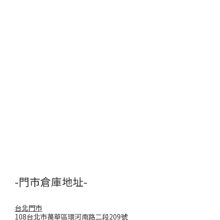
-門市倉庫地址-
台北門市
108台北市萬華區環河南路二段209號