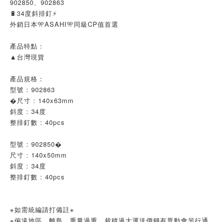
902850、902863
🔋34度斜排釘⚡
外銷日本🎌ASAHI🎌同級CP值首選
產品特點：
▲台灣現貨
產品規格：
型號 : 902863
�尺寸 : 140x63mm
斜度 : 34度
整排釘數 : 40pcs
型號 : 902850�
尺寸 : 140x50mm
斜度 : 34度
整排釘數 : 40pcs
※如需統編請打備註※
※偏遠地區、離島、重量過重、裁積過大運送價錢有異動會另行通