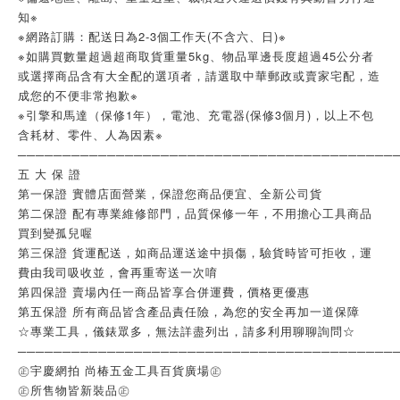
知※
※網路訂購：配送日為2-3個工作天(不含六、日)※
※如購買數量超過超商取貨重量5kg、物品單邊長度超過45公分者
或選擇商品含有大全配的選項者，請選取中華郵政或賣家宅配，造
成您的不便非常抱歉※
※引擎和馬達（保修1年），電池、充電器(保修3個月)，以上不包
含耗材、零件、人為因素※
──────────────────────────────────────────
五 大 保 證
第一保證 實體店面營業，保證您商品便宜、全新公司貨
第二保證 配有專業維修部門，品質保修一年，不用擔心工具商品
買到變孤兒喔
第三保證 貨運配送，如商品運送途中損傷，驗貨時皆可拒收，運
費由我司吸收並，會再重寄送一次唷
第四保證 賣場內任一商品皆享合併運費，價格更優惠
第五保證 所有商品皆含產品責任險，為您的安全再加一道保障
☆專業工具，儀錶眾多，無法詳盡列出，請多利用聊聊詢問☆
──────────────────────────────────────────
㊣宇慶網拍 尚椿五金工具百貨廣場㊣
㊣所售物皆新裝品㊣