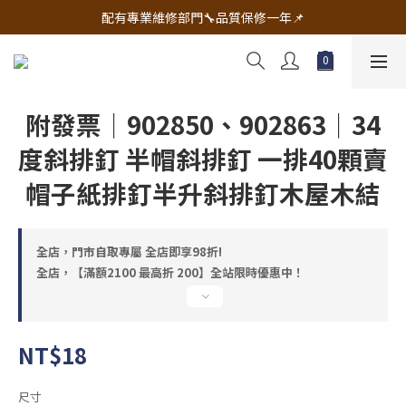
🔧電動工具&五金唯一首選 宇慶五金網拍🔧
配有專業維修部門🔧品質保修一年📌
🔧電動工具&五金唯一首選 宇慶五金網拍🔧
附發票｜902850、902863｜34
度斜排釘 半帽斜排釘 一排40顆賣
帽子紙排釘半升斜排釘木屋木結
全店，門市自取專屬 全店即享98折!
全店，【滿額2100 最高折 200】全站限時優惠中！
NT$18
尺寸