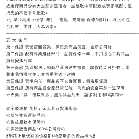
或選擇商品含有大全配的選項者，請選取中華郵政或賣家宅配，造
成您的不便非常抱歉※
※引擎和馬達（保修1年），電池、充電器(保修3個月)，以上不包
含耗材、零件、人為因素※
──────────────────────────────────────────
五 大 保 證
第一保證 實體店面營業，保證您商品便宜、全新公司貨
第二保證 配有專業維修部門，品質保修一年，不用擔心工具商品
買到變孤兒喔
第三保證 貨運配送，如商品運送途中損傷，驗貨時皆可拒收，運
費由我司吸收並，會再重寄送一次唷
第四保證 賣場內任一商品皆享合併運費，價格更優惠
第五保證 所有商品皆含產品責任險，為您的安全再加一道保障
☆專業工具，儀錶眾多，無法詳盡列出，請多利用聊聊詢問☆
──────────────────────────────────────────
㊣宇慶網拍 尚椿五金工具百貨廣場㊣
㊣所售物皆新裝品㊣
㊣售後服務有保障㊣
㊣保證販售商品100%公司貨㊣
§網路上最便宜的價格§‧§給您最多的產品樣式§