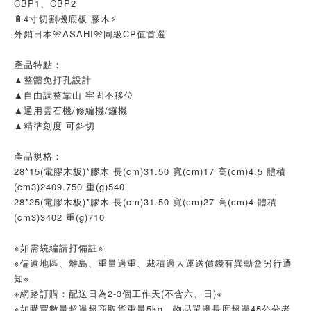
CBP1、CBP2
🔋4寸切割機底板 膠木⚡
外銷日本🎌ASAHI🎌同級CP值首選
產品特點：
▲整體免打孔設計
▲自由調整靠山 牢固不移位
▲通用雲石機/修編機/鑼機
▲精準刻度 可斜切
產品規格：
28*15(電膠木板)*膠木 長(cm)31.50 寬(cm)17 高(cm)4.5 體積
(cm3)2409.750 重(g)540
28*25(電膠木板)*膠木 長(cm)31.50 寬(cm)27 高(cm)4 體積
(cm3)3402 重(g)710
※如需統編請打備註※
※偏遠地區、離島、重量過重、裁積過大運送價錢有異動會另行通
知※
※網路訂購：配送日為2-3個工作天(不含六、日)※
※如購買數量超過超商取貨重量5kg、物品單邊長度超過45公分者