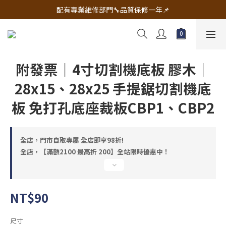
🔧電動工具&五金唯一首選 宇慶五金網拍🔧
配有專業維修部門🔧品質保修一年📌
🔧電動工具&五金唯一首選 宇慶五金網拍🔧
附發票｜4寸切割機底板 膠木｜
28x15、28x25 手提鋸切割機底
板 免打孔底座裁板CBP1、CBP2
全店，門市自取專屬 全店即享98折!
全店，【滿額2100 最高折 200】全站限時優惠中！
NT$90
尺寸