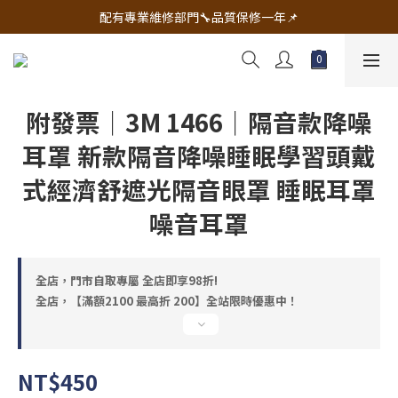
🔧電動工具&五金唯一首選 宇慶五金網拍🔧
配有專業維修部門🔧品質保修一年📌
🔧電動工具&五金唯一首選 宇慶五金網拍🔧
附發票｜3M 1466｜隔音款降噪
耳罩 新款隔音降噪睡眠學習頭戴
式經濟舒遮光隔音眼罩 睡眠耳罩
噪音耳罩
全店，門市自取專屬 全店即享98折!
全店，【滿額2100 最高折 200】全站限時優惠中！
NT$450