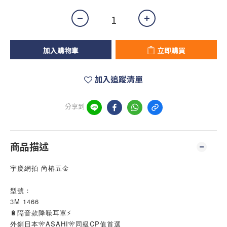
加入購物車
立即購買
加入追蹤清單
分享到
商品描述
宇慶網拍 尚椿五金
型號：
3M 1466
🔋隔音款降噪耳罩⚡
外銷日本🎌ASAHI🎌同級CP值首選