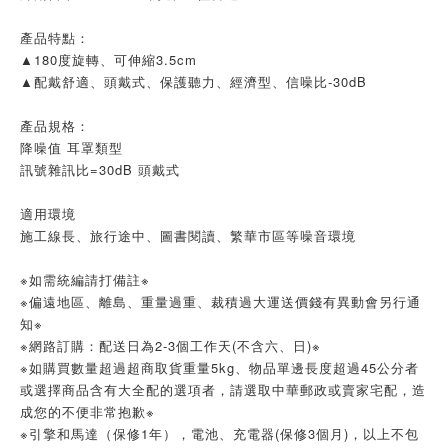
產品特點：
▲180度旋轉、可伸縮3.5cm
▲配戴舒適、頭戴式、保護聽力、經濟型、信噪比-30dB
產品規格：
降噪值 耳罩類型
訊號雜訊比=30dB 頭戴式
適用環境
施工線長、旅行途中、圖書閱讀、繁華市區等噪音環境
※如需統編請打備註※
※偏遠地區、離島、重量過重、裁積過大運送價錢有異動會另行通
知※
※網路訂購：配送日為2-3個工作天(不含六、日)※
※如購買數量超過超商取貨重量5kg、物品單邊長度超過45公分者
或選擇商品含有大全配的選項者，請選取中華郵政或賣家宅配，造
成您的不便非常抱歉※
※引擎和馬達（保修1年），電池、充電器(保修3個月)，以上不包