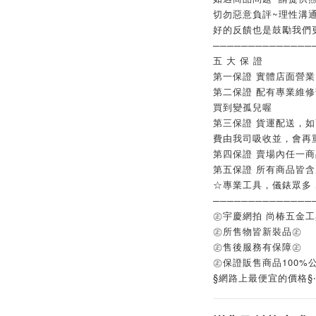
切勿惡意負評~理性溝
好的反饋也是鼓勵我們
──────────────
五 大 保 證
第一保證 實體店面營
第二保證 配有專業維
買到變孤兒喔
第三保證 貨運配送，
費由我司吸收並，會再
第四保證 賣場內任一
第五保證 所有商品皆
☆專業工具，儀錶眾多
──────────────
㊣宇慶網拍 尚椿五金
㊣所售物皆新裝品㊣
㊣售後服務有保障㊣
㊣保證販售商品100%
§網路上最便宜的價格§