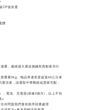
⚡
同級CP值首選
電鑽
量過重、裁積過大運送價錢有異動會另行
貨重量5kg、物品單邊長度超過45公分者
的選項者，請選取中華郵政或賣家宅配，
※
），電池、充電器(保修3個月)，以上不包
素※
有任何問題我們會依順序回應處理
照片或影片~會為您解決與處理