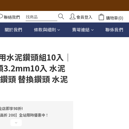
聯絡我們
會員登入
購物車(0)
立即購買
關於我們
條款與細則
賣場連結
聯係我們
用水泥鑽頭組10入｜
鑽頭3.2mm10入 水泥
鑽頭 替換鑽頭 水泥
店即享98折!
最高折 200】全站限時優惠中！