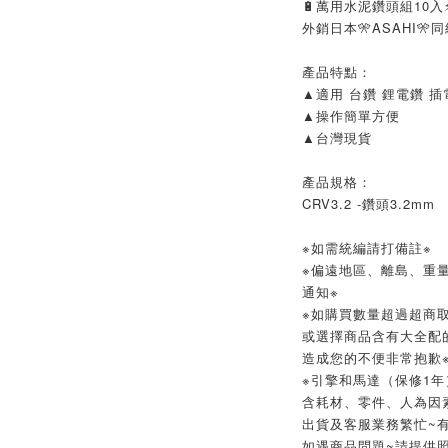
🔋萬用水泥鑽頭組10入
外銷日本🎌ASAHI🎌
產品特點：
▲適用 台鑽 鋰電鑽 插
▲操作簡單方便
▲台灣現貨
產品規格：
CRV3.2 -鑽頭3.2mm
※如需統編請打備註※
※偏遠地區、離島、重
通知※
※如購買數量超過超商取
或選擇商品含有大全配
造成您的不便非常抱歉
※引擎和馬達（保修1年
含耗材、零件、人為因
出貨及客服業務繁忙~
如遇商品問題~請提供