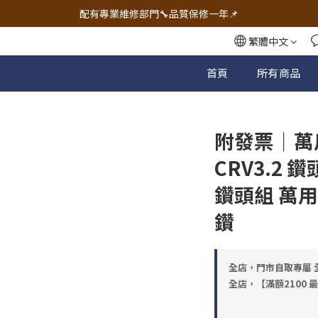
🔧電動工具&五金唯一首選 宇慶五金網拍🔧
配有專業維修部門🔧品質保修一年📌
🔧電動工具&五金唯一首選 宇慶五金網拍🔧
繁體中文
首頁
所有商品
附發票｜萬
CRV3.2 
鑽頭組 萬用
鑽
全店，門市自取專屬 全
全店，【滿額2100 