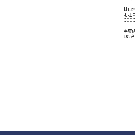
林口
地址:
GOO
宇慶
108