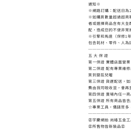
通知※
※網路訂購：配送日為2
※如購買數量超過超商取
者或選擇商品含有大全
配，造成您的不便非常
※引擎和馬達（保修1年
包含耗材、零件、人為
──────────
五 大 保 證
第一保證 實體店面營
第二保證 配有專業維
買到變孤兒喔
第三保證 貨運配送，
費由我司吸收並，會再
第四保證 賣場內任一
第五保證 所有商品皆
☆專業工具，儀錶眾多
──────────
㊣宇慶網拍 尚椿五金
㊣所售物皆新裝品㊣