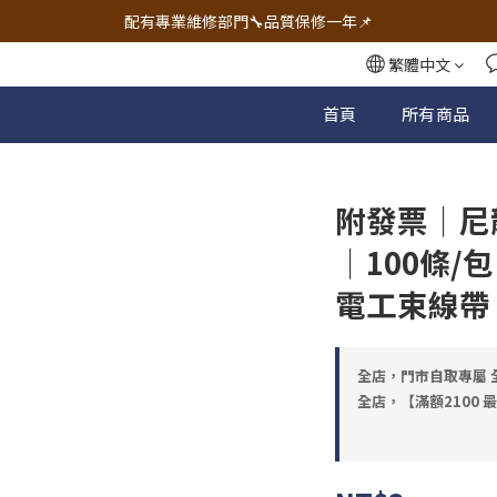
🔧電動工具&五金唯一首選 宇慶五金網拍🔧
配有專業維修部門🔧品質保修一年📌
🔧電動工具&五金唯一首選 宇慶五金網拍🔧
繁體中文
首頁
所有商品
附發票｜尼
｜100條/包
電工束線帶
全店，門市自取專屬 全
全店，【滿額2100 