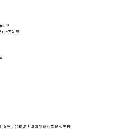
4mm⚡
同級CP值首選
溫
量過重、裁積過大運送價錢有異動會另行