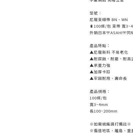
型號：
尼龍束線帶 BN、WN
🔋100條/包 束帶 寬3~
外銷日本🎌ASAHI🎌
產品特點：
▲尼龍新料 不易老化
▲耐腐蝕、耐磨、耐高
▲承重力強
▲加厚卡扣
▲牢固耐用、壽命長
產品規格：
100條/包
寬3~4mm
長100~200mm
※如需統編請打備註※
※偏遠地區、離島、重