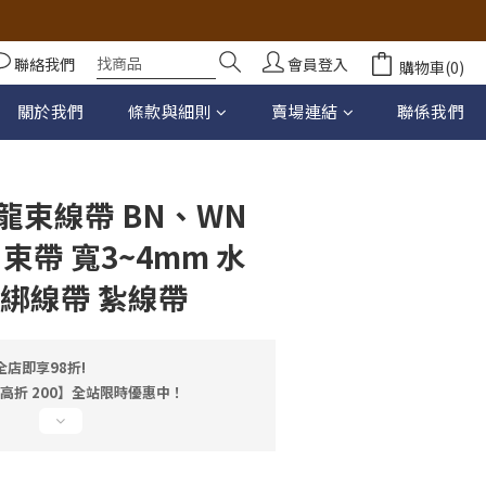
聯絡我們
會員登入
購物車(0)
立即購買
關於我們
條款與細則
賣場連結
聯係我們
龍束線帶 BN、WN
 束帶 寬3~4mm 水
 綁線帶 紮線帶
店即享98折!
最高折 200】全站限時優惠中！