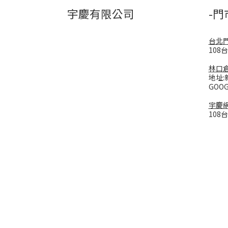
宇慶有限公司
-門
台北
108
林口
地址:
GOO
宇慶
108