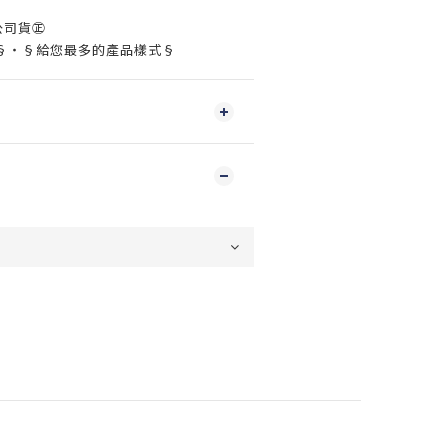
公司貨㊣
§‧§給您最多的產品樣式§