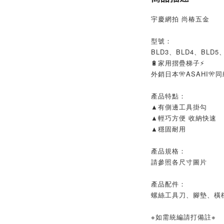
宇慶網拍 尚椿五金
型號：
BLD3、BLD4、BLD5
🔋家用摺疊梯子⚡
外銷日本🎌ASAHI🎌
產品特點：
▲有側邊工具掛勾
▲輕巧方便 收納快速
▲穩固耐用
產品規格：
請參照各尺寸圖片
產品配件：
螺絲工具刀、腳墊、橫
※如需統編請打備註※