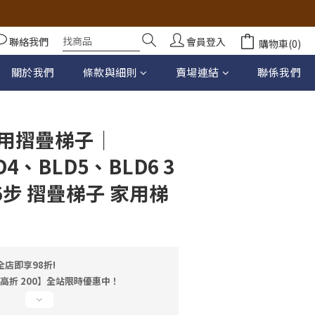
聯絡我們
會員登入
購物車(0)
立即購買
關於我們
條款與細則
賣場連結
聯係我們
用摺疊梯子｜
D4、BLD5、BLD6 3
 6步 摺疊梯子 家用梯
店即享98折!
最高折 200】全站限時優惠中！