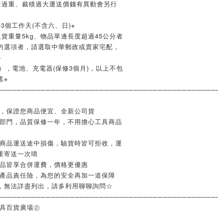
量過重、裁積過大運送價錢有異動會另行
3個工作天(不含六、日)※
貨重量5kg、物品單邊長度超過45公分者
的選項者，請選取中華郵政或賣家宅配，
※
），電池、充電器(保修3個月)，以上不包
素※
─────────────────────────────────────────────
業，保證您商品便宜、全新公司貨
修部門，品質保修一年，不用擔心工具商品
如商品運送途中損傷，驗貨時皆可拒收，運
重寄送一次唷
商品皆享合併運費，價格更優惠
含產品責任險，為您的安全再加一道保障
，無法詳盡列出，請多利用聊聊詢問☆
─────────────────────────────────────────────
工具百貨廣場㊣