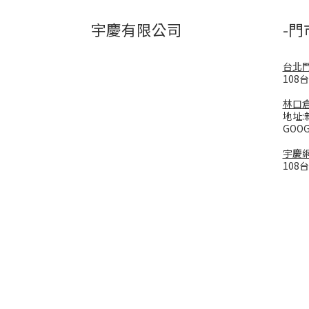
宇慶有限公司
-門
台北
108
林口
地址:
GOO
宇慶
108