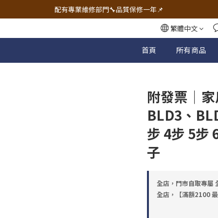
🔧電動工具&五金唯一首選 宇慶五金網拍🔧
配有專業維修部門🔧品質保修一年📌
🔧電動工具&五金唯一首選 宇慶五金網拍🔧
繁體中文
首頁
所有商品
附發票｜家
BLD3、BL
步 4步 5步
子
全店，門市自取專屬 全
全店，【滿額2100 