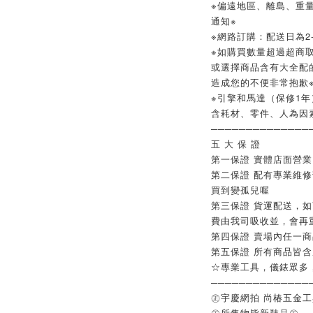
※偏遠地區、離島、重
通知※
※網路訂購：配送日為2-
※如購買數量超過超商取
或選擇商品含有大全配
造成您的不便非常抱歉
※引擎和馬達（保修1年
含耗材、零件、人為因
──────────────
五 大 保 證
第一保證 實體店面營
第二保證 配有專業維
買到變孤兒喔
第三保證 貨運配送，
費由我司吸收並，會再
第四保證 賣場內任一
第五保證 所有商品皆
☆專業工具，儀錶眾多
──────────────
㊣宇慶網拍 尚椿五金
㊣所售物皆新裝品㊣