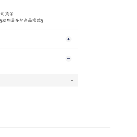
公司貨㊣
‧§給您最多的產品樣式§