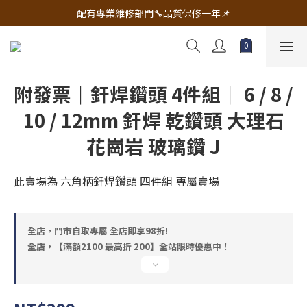
🔧電動工具&五金唯一首選 宇慶五金網拍🔧
配有專業維修部門🔧品質保修一年📌
🔧電動工具&五金唯一首選 宇慶五金網拍🔧
附發票｜釬焊鑽頭 4件組｜ 6 / 8 /
10 / 12mm 釬焊 乾鑽頭 大理石
花崗岩 玻璃鑽 J
此賣場為 六角柄釬焊鑽頭 四件組 專屬賣場
全店，門市自取專屬 全店即享98折!
全店，【滿額2100 最高折 200】全站限時優惠中！