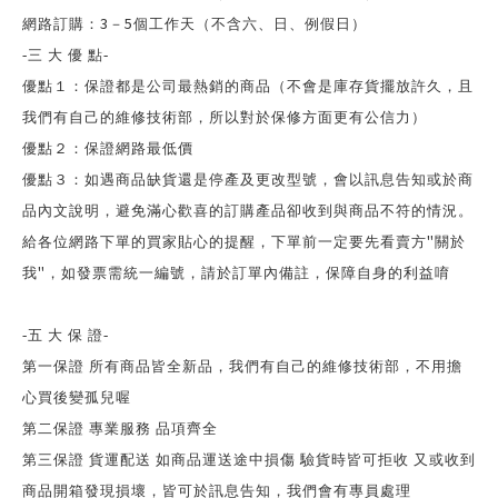
3
5
網路訂購：
－
個工作天（不含六、日、例假日）
-
三 大 優
點
-
優點１：保證都是公司最熱銷的商品（不會是庫存貨擺放許久，且
我們有自己的維修技術部，所以對於保修方面更有公信力）
優點２：保證網路最低價
優點３：如遇商品缺貨還是停產及更改型號，會以訊息告知或於商
品內文說明，避免滿心歡喜的訂購產品卻收到與商品不符的情況。
"
給各位網路下單的買家貼心的提醒，下單前一定要先看賣方
關於
"
我
，如發票需統一編號，請於訂單內備註，保障自身的利益唷
-
五 大 保 證
-
第一保證 所有商品皆全新品，我們有自己的維修技術部，不用擔
心買後變孤兒喔
第二保證 專業服務 品項齊全
第三保證 貨運配送 如商品運送途中損傷 驗貨時皆可拒收 又或收到
商品開箱發現損壞，皆可於訊息告知，我們會有專員處理