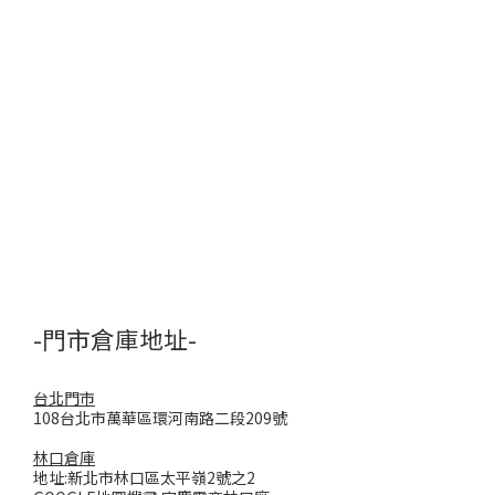
-門市倉庫地址-
台北門市
108台北市萬華區環河南路二段209號
林口倉庫
地址:新北市林口區太平嶺2號之2