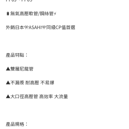
🔋無氣高壓軟管/鋼絲管⚡
外銷日本🎌ASAHI🎌同級CP值首選
產品特點：
▲雙層尼龍管
▲不漏漿 耐高壓 不易爆
▲大口徑高壓管 高效率 大流量
產品規格：