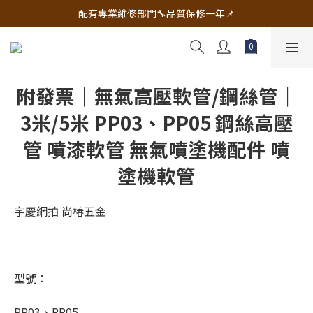
🔧電動工具&五金唯一首選 宇慶五金網拍🔧
配有專業維修部門🔧品質保修一年📌
🔧電動工具&五金唯一首選 宇慶五金網拍🔧
附發票｜無氣高壓軟管/鋼絲管｜
3米/5米 PP03、PP05 鋼絲高壓
管 噴漆軟管 無氣噴塗機配件 噴
塗機軟管
宇慶網拍 尚椿五金
型號：
PP03、PP05