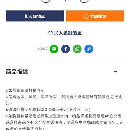
加入購物車
立即購買
加入追蹤清單
分享到
商品描述
※如需統編請打備註※
※偏遠地區、離島、重量過重、裁積過大運送價錢有異動會另行通
知※
※網路訂購：配送日為2-3個工作天(不含六、日)
※如購買數量超過超商取貨重量5kg、物品單邊長度超過45公分者
或選擇商品含有大全配的選項者，請選取中華郵政或賣家宅配，造
成您的不便非常抱歉※