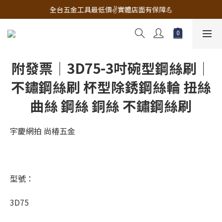
🔧電動工具&五金唯一首選 宇慶五金網拍🔧
全台五金工具最低價✌️實體店面有保障💪
配有專業維修部門🔧品質保修一年📌
🔧電動工具&五金唯一首選 宇慶五金網拍🔧
附發票｜3D75-3吋碗型鋼絲刷｜
不鏽鋼絲刷 杯型除銹鋼絲輪 扭絲
曲絲 鋼絲 銅絲 不鏽鋼絲刷
宇慶網拍 尚椿五金
型號：
3D75