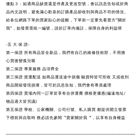
優點３：如遇商品缺貨還是停產及更改型號，會以訊息告知或於商
品內文說明，避免滿心歡喜的訂購產品卻收到與商品不符的情況。
"
給各位網路下單的買家貼心的提醒，下單前一定要先看賣方
關於
"
我
，如發票需統一編號，請於訂單內備註，保障自身的利益唷
-
五 大 保 證
-
第一保證 所有商品皆全新品，我們有自己的維修技術部，不用擔
心買後變孤兒喔
第二保證 專業服務 品項齊全
第三保證 貨運配送 如商品運送途中損傷 驗貨時皆可拒收 又或收到
商品開箱發現損壞，皆可於訊息告知，我們會有專員處理
(
/
第四保證 賣場內同一訂單皆享有合併運費 價格更優惠
偏遠地址
)
物品過大皆另議
第五保證 學校、公家機關、公司行號、私人購買 都提供開立發票
下標前與自取時 務必請先參閱〝賣家關於我〞，以享有自身權益
──────────────────────────────────────────