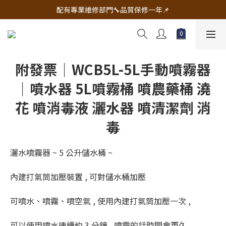
🔧電動工具&五金唯一首選 宇慶五金網拍🔧
配有專業維修部門🔧品質保修一年📌
🔧電動工具&五金唯一首選 宇慶五金網拍🔧
附發票｜WCB5L-5L手動噴霧器
｜噴水器 5L噴霧桶 噴農藥桶 澆
花 噴消毒液 灑水器 噴清潔劑 消
毒
灑水噴霧器 ~ 5 公升儲水桶 ~
內建打氣筒加壓裝置 , 可對儲水桶加壓
可噴水、噴霧、噴空氣 , 使用內建打氣筒加壓一次 ,
可以使用噴水連續約 3 分鐘 , 噴霧的話時間會更久