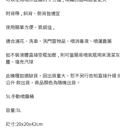
附背帶 , 斜背、側背皆適宜
使用簡單方便、質感佳 ,
適合澆花、洗車、洗門窗物品、噴消毒液、噴灑農藥
如不裝液體直接空瓶加壓 , 則可當簡易噴氣瓶用來清潔灰
塵、填充汽球
此機種如遇缺貨，因出貨量大，恕不另行告知直接升級 8
公升 款出貨，商品顏色為隨機出貨。
5L手動噴霧桶
容量:5L
尺寸:20x20x42cm