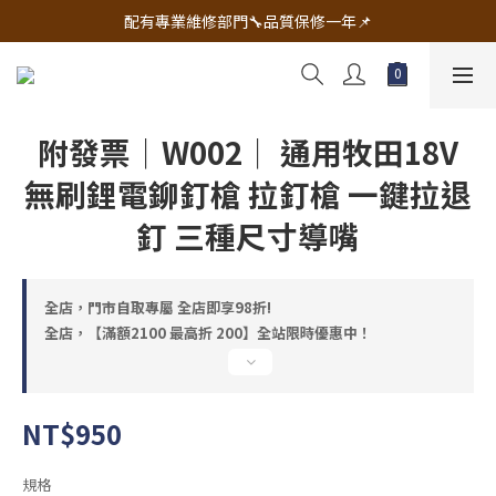
🔧電動工具&五金唯一首選 宇慶五金網拍🔧
配有專業維修部門🔧品質保修一年📌
🔧電動工具&五金唯一首選 宇慶五金網拍🔧
附發票｜W002｜ 通用牧田18V
無刷鋰電鉚釘槍 拉釘槍 一鍵拉退
釘 三種尺寸導嘴
全店，門市自取專屬 全店即享98折!
全店，【滿額2100 最高折 200】全站限時優惠中！
NT$950
規格