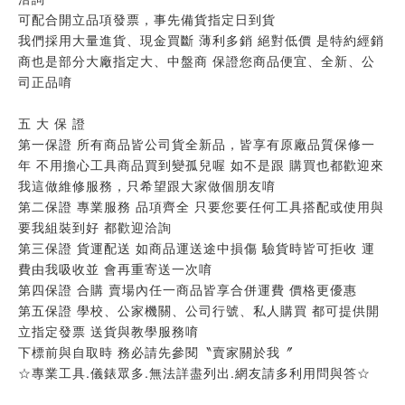
可配合開立品項發票，事先備貨指定日到貨
我們採用大量進貨、現金買斷 薄利多銷 絕對低價 是特約經銷
商也是部分大廠指定大、中盤商 保證您商品便宜、全新、公
司正品唷
五 大 保 證
第一保證 所有商品皆公司貨全新品，皆享有原廠品質保修一
年 不用擔心工具商品買到變孤兒喔 如不是跟 購買也都歡迎來
我這做維修服務，只希望跟大家做個朋友唷
第二保證 專業服務 品項齊全 只要您要任何工具搭配或使用與
要我組裝到好 都歡迎洽詢
第三保證 貨運配送 如商品運送途中損傷 驗貨時皆可拒收 運
費由我吸收並 會再重寄送一次唷
第四保證 合購 賣場內任一商品皆享合併運費 價格更優惠
第五保證 學校、公家機關、公司行號、私人購買 都可提供開
立指定發票 送貨與教學服務唷
下標前與自取時 務必請先參閱〝賣家關於我〞
☆專業工具.儀錶眾多.無法詳盡列出.網友請多利用問與答☆