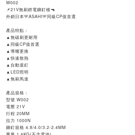
W002
📌21V無刷鋰電鉚釘槍🔫
外銷日本🎌ASAHI🎌同級CP值首選
產品特點：
▲無碳刷更耐用
▲同級CP值首選
▲導嘴更換
▲快速散熱
▲自動退釘
▲LED照明
▲無刷馬達
產品規格：
型號 W002
電壓 21V
行程 20MM
拉力 1000N
鉚釘規格 4.8/4.0/3.2-2.4MM
重量 1.6KG(不含電池)