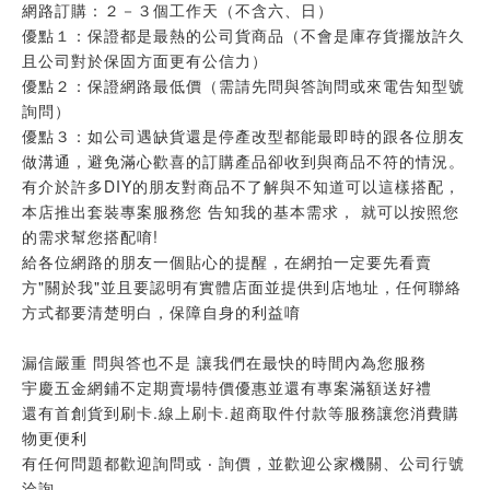
網路訂購：２－３個工作天（不含六、日）
優點１：保證都是最熱的公司貨商品（不會是庫存貨擺放許久
且公司對於保固方面更有公信力）
優點２：保證網路最低價（需請先問與答詢問或來電告知型號
詢問）
優點３：如公司遇缺貨還是停產改型都能最即時的跟各位朋友
做溝通，避免滿心歡喜的訂購產品卻收到與商品不符的情況。
有介於許多DIY的朋友對商品不了解與不知道可以這樣搭配，
本店推出套裝專案服務您 告知我的基本需求， 就可以按照您
的需求幫您搭配唷!
給各位網路的朋友一個貼心的提醒，在網拍一定要先看賣
方"關於我"並且要認明有實體店面並提供到店地址，任何聯絡
方式都要清楚明白，保障自身的利益唷
漏信嚴重 問與答也不是 讓我們在最快的時間內為您服務
宇慶五金網鋪不定期賣場特價優惠並還有專案滿額送好禮
還有首創貨到刷卡.線上刷卡.超商取件付款等服務讓您消費購
物更便利
有任何問題都歡迎詢問或 ‧ 詢價，並歡迎公家機關、公司行號
洽詢