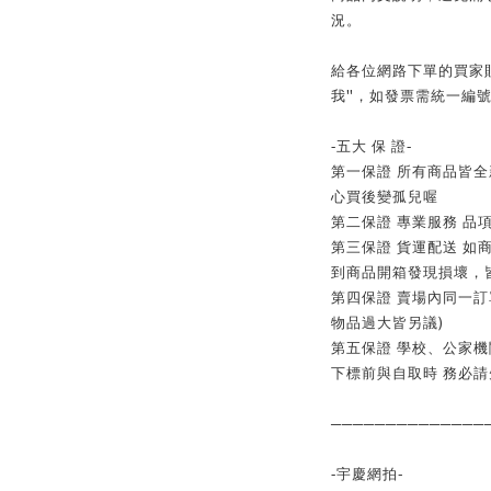
況。
給各位網路下單的買家
"
我
，如發票需統一編
-
五大 保 證
-
第一保證 所有商品皆
心買後變孤兒喔
第二保證 專業服務 品
第三保證 貨運配送 如
到商品開箱發現損壞，
第四保證 賣場內同一訂
)
物品過大皆另議
第五保證 學校、公家
下標前與自取時 務必
──────────────
-
-
宇慶網拍