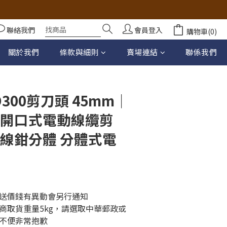
聯絡我們
會員登入
購物車(0)
立即購買
關於我們
條款與細則
賣場連結
聯係我們
300剪刀頭 45mm｜
 開口式電動線纜剪
斷線鉗分體 分體式電
送價錢有異動會另行通知
商取貨重量5kg，請選取中華郵政或
不便非常抱歉