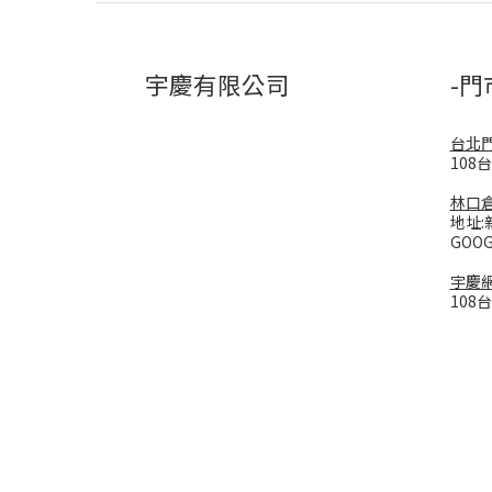
宇慶有限公司
-門
台北
108
林口
地址:
GOO
宇慶
108