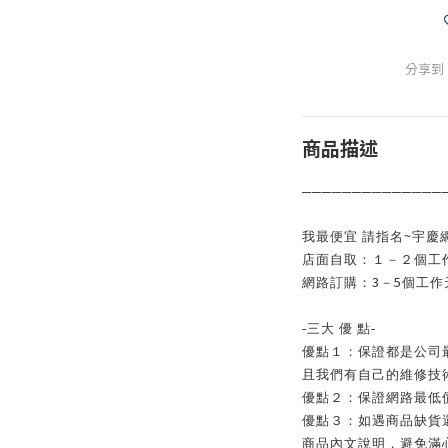
分享到
商品描述
──────────────
~
我最便宜 請指名
宇慶
店面自取：１－２個工
3
5
網路訂購：
－
個工作
-
三大 優
點
-
優點１：保證都是公司
且我們有自己的維修技
優點２：保證網路最低
優點３：如遇商品缺貨
商品內文說明，避免滿