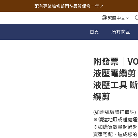
🔧電動工具&五金唯一首選 宇慶五金網拍🔧
配有專業維修部門🔧品質保修一年📌
🔧電動工具&五金唯一首選 宇慶五金網拍🔧
繁體中文
首頁
所有商品
附發票｜VO
液壓電纜剪
液壓工具 
纜剪
(如需統編請打備註)
※偏遠地區或離島運
※如購買數量超過超
賣家宅配，造成您的