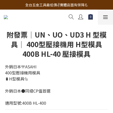
🔧電動工具&五金唯一首選 宇慶五金網拍🔧
全台五金工具最低價✌️實體店面有保障💪
配有專業維修部門🔧品質保修一年📌
🔧電動工具&五金唯一首選 宇慶五金網拍🔧
附發票｜UN、UO、UD3 H 型模
具｜ 400型壓接機用 H型模具
400B HL-40 壓接模具
外銷日本🎌ASAHI
400型壓接機用模具
🔋H型模具🔩
外銷日本●同級CP值首選
適用型號:400B HL-400