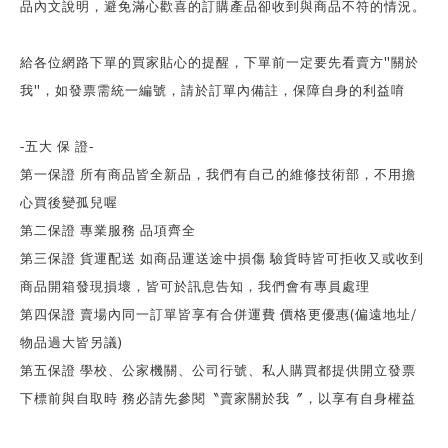
品內文說明，避免滿心歡喜的訂購產品卻收到與商品不符的情況。
"
給各位網路下單的買家貼心的提醒，下單前一定要先看賣方
關於
"
我
，如發票需統一編號，請於訂單內備註，保障自身的利益唷
-
五大 保 證
-
第一保證 所有商品皆全新品，我們有自己的維修技術部，不用擔
心買後變孤兒喔
第二保證 專業服務 品項齊全
第三保證 貨運配送 如商品運送途中損傷 驗貨時皆可拒收又或收到
商品開箱發現損壞，皆可於訊息告知，我們會有專員處理
(
/
第四保證 賣場內同一訂單皆享有合併運費 價格更優惠
偏遠地址
)
物品過大皆另議
第五保證 學校、公家機關、公司行號、私人購買都提供開立發票
下標前與自取時 務必請先參閱〝賣家關於我〞，以享有自身權益