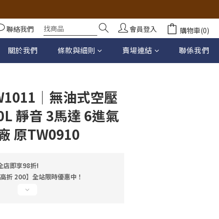
聯絡我們
會員登入
購物車(0)
立即購買
關於我們
條款與細則
賣場連結
聯係我們
1011｜無油式空壓
10L 靜音 3馬達 6進氣
 原TW0910
店即享98折!
最高折 200】全站限時優惠中！