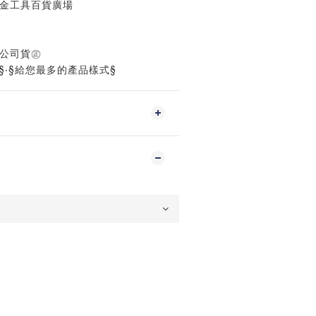
五金工具百貨廣場
%公司貨㊣
§‧§給您最多的產品樣式§