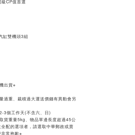
同級CP值首選
 6汽缸雙機頭3組
機出貨※
重量過重、裁積過大運送價錢有異動會另
-3個工作天(不含六、日)
取貨重量5kg、物品單邊長度超過45公
大全配的選項者，請選取中華郵政或賣
非常抱歉※