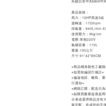
外銷日本🎌ASAHI
產品規格：
馬力：10HP馬達3組
迴轉速：1720rpm
排氣量：840L/min
使用壓力：9kg/cm
電壓:單相220V
氣桶容量 : 110L
重量:100公斤
尺寸:91*42*85CM
※商品桶身顏色工廠隨
※如需統編請打備註※
※偏遠地區、離島、
行通知※
※網路訂購：配送日為2
※如購買數量超過超商
分者或選擇商品含有
家宅配，造成您的不便