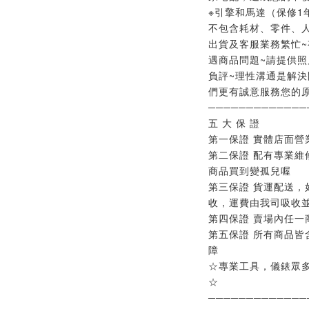
※引擎和馬達（保修1
不包含耗材、零件、人
出貨及客服業務繁忙~
遇商品問題~請提供照
負評~理性溝通是解決
們更有誠意服務您的原
─────────────
五 大 保 證
第一保證 實體店面營
第二保證 配有專業維
商品買到變孤兒喔
第三保證 貨運配送，
收，運費由我司吸收
第四保證 賣場內任一
第五保證 所有商品皆
障
☆專業工具，儀錶眾
☆
─────────────