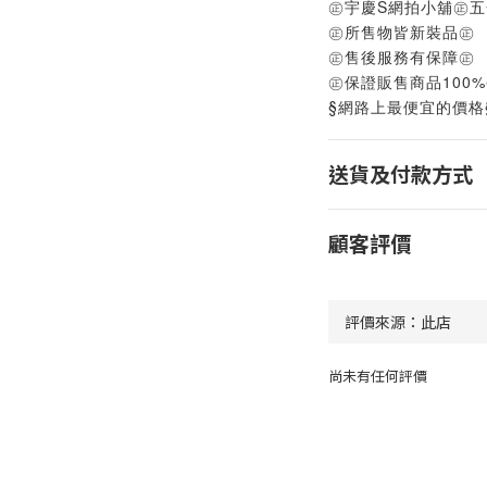
㊣宇慶S網拍小舖㊣
㊣所售物皆新裝品㊣
㊣售後服務有保障㊣
㊣保證販售商品100
§網路上最便宜的價格
送貨及付款方式
顧客評價
尚未有任何評價