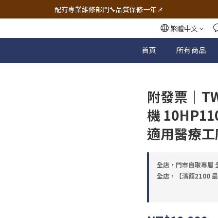
🔧電動工具&五金唯一首選 宇慶五金網拍🔧
配有專業維修部門🔧品質保修一年📌
🔧電動工具&五金唯一首選 宇慶五金網拍🔧
繁體中文
首頁
所有商品
附發票｜TW
機 10HP1
適用醫療工廠
全店，門市自取專屬 全
全店，【滿額2100 