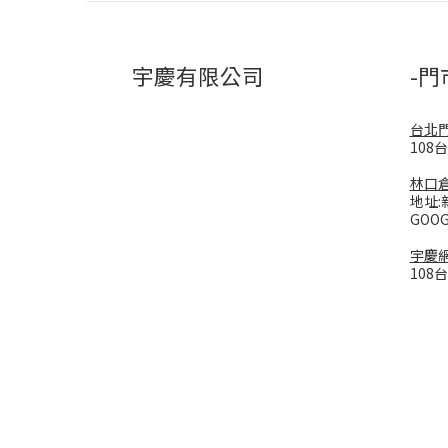
宇慶有限公司
-門
台北
108
林口
地址:
GOO
宇慶
108