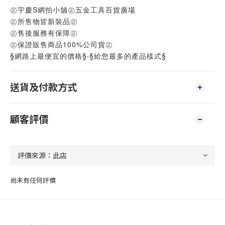
㊣宇慶S網拍小舖㊣五金工具百貨廣場
㊣所售物皆新裝品㊣
㊣售後服務有保障㊣
㊣保證販售商品100%公司貨㊣
§網路上最便宜的價格§‧§給您最多的產品樣式§
送貨及付款方式
顧客評價
尚未有任何評價