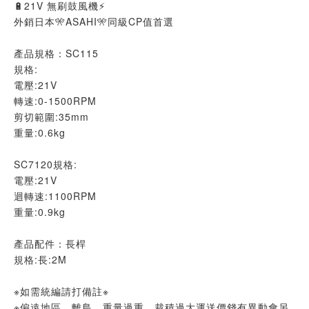
🔋21V 無刷鼓風機⚡
外銷日本🎌ASAHI🎌同級CP值首選
產品規格：SC115
規格:
電壓:21V
轉速:0-1500RPM
剪切範圍:35mm
重量:0.6kg
SC7120規格:
電壓:21V
迴轉速:1100RPM
重量:0.9kg
產品配件：長桿
規格:長:2M
※如需統編請打備註※
※偏遠地區、離島、重量過重、裁積過大運送價錢有異動會另