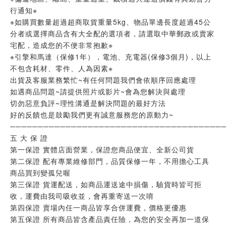
行通知※
※如購買數量超過超商取貨重量5kg、物品單邊長度超過45公
分者或選擇商品含有大全配的選項者，請選取中華郵政或賣家
宅配，造成您的不便非常抱歉※
※引擎和馬達（保修1年），電池、充電器(保修3個月)，以上
不包含耗材、零件、人為因素※
出貨及客服業務繁忙~有任何問題我們會依順序回應處理
如遇商品問題~請提供照片或影片~會為您解決與處理
切勿惡意負評~理性溝通是解決問題的最好方法
好的反饋也是鼓勵我們更有誠意服務您的原動力~
──────────────────────────────────────
五 大 保 證
第一保證 實體店面營業，保證您商品便宜、全新公司貨
第二保證 配有專業維修部門，品質保修一年，不用擔心工具
商品買到變孤兒喔
第三保證 貨運配送，如商品運送途中損傷，驗貨時皆可拒
收，運費由我司吸收並，會再重寄送一次唷
第四保證 賣場內任一商品皆享合併運費，價格更優惠
第五保證 所有商品皆含產品責任險，為您的安全再加一道保