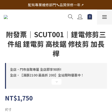
🔧電動工具&五金唯一首選 宇慶五金網拍🔧
配有專業維修部門🔧品質保修一年📌
🔧電動工具&五金唯一首選 宇慶五金網拍🔧
附發票｜SCUT001｜鋰電修剪三
件組 鋰電剪 高枝鋸 修枝剪 加長
桿
全店，門市自取專屬 全店即享98折!
全店，【滿額2100 最高折 200】全站限時優惠中！
NT$1,750
尺寸