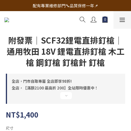
🔧電動工具&五金唯一首選 宇慶五金網拍🔧
配有專業維修部門🔧品質保修一年📌
🔧電動工具&五金唯一首選 宇慶五金網拍🔧
附發票｜SCF32鋰電直排釘槍｜
通用牧田 18V 鋰電直排釘槍 木工
槍 鋼釘槍 釘槍針 釘槍
全店，門市自取專屬 全店即享98折!
全店，【滿額2100 最高折 200】全站限時優惠中！
NT$1,400
尺寸