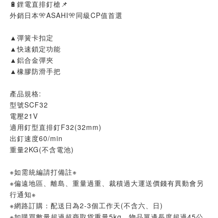
🔋鋰電直排釘槍📌
外銷日本🎌ASAHI🎌同級CP值首選
▲彈簧卡扣定
▲快速鎖定功能
▲鋁合金彈夾
▲橡膠防滑手把
產品規格:
型號SCF32
電壓21V
適用釘型直排釘F32(32mm)
出釘速度60/min
重量2KG(不含電池)
※如需統編請打備註※
※偏遠地區、離島、重量過重、裁積過大運送價錢有異動會另
行通知※
※網路訂購：配送日為2-3個工作天(不含六、日)
※如購買數量超過超商取貨重量5kg、物品單邊長度超過45公