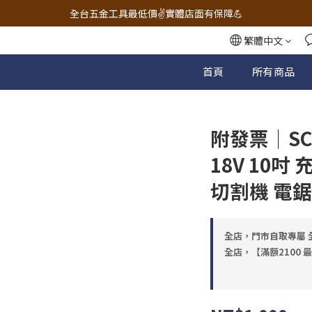
🔧電動工具&五金唯一首選 宇慶五金網拍🔧
全台五金工具最低價✌️實體店面有保障💪
配有專業維修部門🔧品質保修一年📌
繁體中文
🔧電動工具&五金唯一首選 宇慶五金網拍🔧
首頁
所有商品
附發票｜SC
18V 10
切割機 電鋸
全店，門市自取專屬 全
全店，【滿額2100 