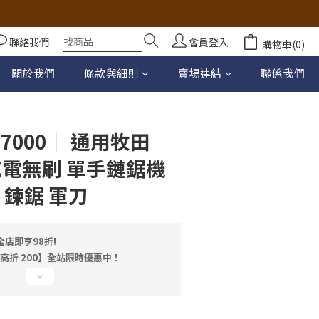
聯絡我們
會員登入
購物車(0)
立即購買
關於我們
條款與細則
賣場連結
聯係我們
7000｜ 通用牧田
吋 充電無刷 單手鏈鋸機
 鍊鋸 軍刀
店即享98折!
最高折 200】全站限時優惠中！