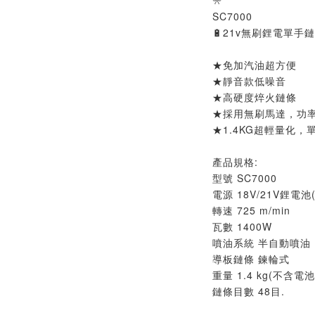
🎌
SC7000
🔋21v無刷鋰電單手
★免加汽油超方便
★靜音款低噪音
★高硬度焠火鏈條
★採用無刷馬達，功
★1.4KG超輕量化，
產品規格:
型號 SC7000
電源 18V/21V鋰電池
轉速 725 m/min
瓦數 1400W
噴油系統 半自動噴油
導板鏈條 鍊輪式
重量 1.4 kg(不含電池
鏈條目數 48目.