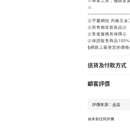
☆專業工具，儀錶眾
☆
─────────────
㊣宇慶網拍 尚椿五金
㊣所售物皆新裝品㊣
㊣售後服務有保障㊣
㊣保證販售商品100
§網路上最便宜的價格
送貨及付款方式
顧客評價
尚未有任何評價