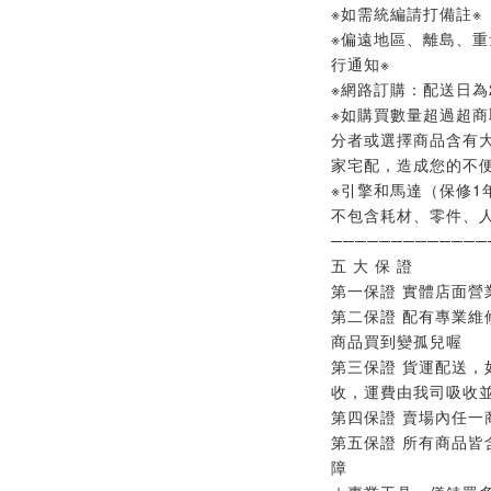
※如需統編請打備註※
※偏遠地區、離島、
行通知※
※網路訂購：配送日為2
※如購買數量超過超商
分者或選擇商品含有
家宅配，造成您的不便
※引擎和馬達（保修1
不包含耗材、零件、人
─────────────
五 大 保 證
第一保證 實體店面營
第二保證 配有專業維
商品買到變孤兒喔
第三保證 貨運配送，
收，運費由我司吸收
第四保證 賣場內任一
第五保證 所有商品皆
障