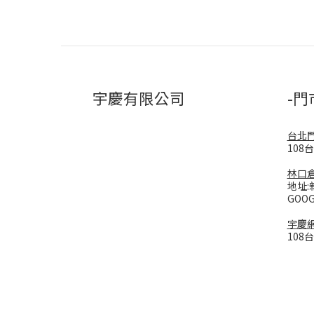
宇慶有限公司
-門
台北
108
林口
地址:
GOO
宇慶
108