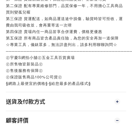
第二保證 配有專業維修部門，品質保修一年，不用擔心工具商品
買到變孤兒喔
第三保證 貨運配送，如商品運送途中損傷，驗貨時皆可拒收，運
費由我司吸收並，會再重寄送一次唷
第四保證 賣場內任一商品皆享合併運費，價格更優惠
第五保證 所有商品皆含產品責任險，為您的安全再加一道保障
☆專業工具，儀錶眾多，無法詳盡列出，請多利用聊聊詢問☆
──────────────────────────────────────────
㊣宇慶S網拍小舖㊣五金工具百貨廣場
㊣所售物皆新裝品㊣
㊣售後服務有保障㊣
㊣保證販售商品100%公司貨㊣
§網路上最便宜的價格§‧§給您最多的產品樣式§
送貨及付款方式
顧客評價