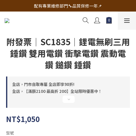
🔧電動工具&五金唯一首選 宇慶五金網拍🔧
配有專業維修部門🔧品質保修一年📌
🔧電動工具&五金唯一首選 宇慶五金網拍🔧
附發票｜SC1835｜鋰電無刷三用
錘鑽 雙用電鑽 衝擊電鑽 震動電
鑽 鎚鑽 錘鑽
全店，門市自取專屬 全店即享98折!
全店，【滿額2100 最高折 200】全站限時優惠中！
NT$1,050
型號