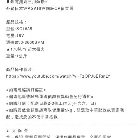
🔋鋰電無刷三用錘鑽⚡
外銷日本🎌ASAHI🎌同級CP值首選
產品規格：
型號:SC1835
電壓:18V
迴轉數:0-3600BPM
▲170N.m 超大扭力
重量:1公斤
商品操作影片：
https://www.youtube.com/watch?v=FzOPJ6ERmLY
※如需統編請打備註※
※偏遠地區或離島運送價錢有異動會另行通知※
※網路訂購：配送日為2-3個工作天(不含六、日)
※如購買數量超過超商取貨重量5kg，請選取中華郵政或賣家宅
配，造成您的不便非常抱歉
──────────────────────────────────────────
五 大 保 證
第一保證 實體店面營業，保證您商品便宜、全新公司貨