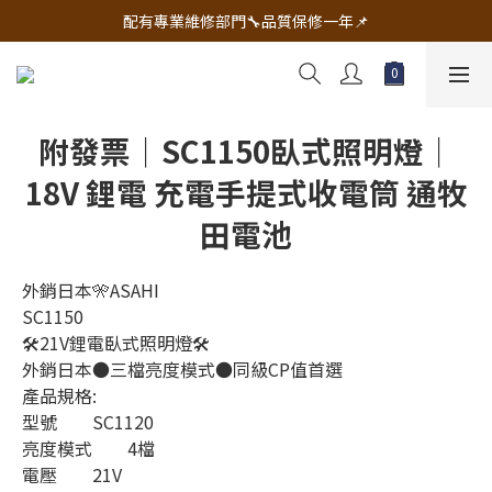
🔧電動工具&五金唯一首選 宇慶五金網拍🔧
配有專業維修部門🔧品質保修一年📌
🔧電動工具&五金唯一首選 宇慶五金網拍🔧
附發票｜SC1150臥式照明燈｜
18V 鋰電 充電手提式收電筒 通牧
田電池
外銷日本🎌ASAHI
SC1150
🛠21V鋰電臥式照明燈🛠
外銷日本●三檔亮度模式●同級CP值首選 
產品規格:
型號        SC1120
亮度模式        4檔
電壓        21V