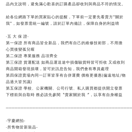
品內文說明，避免滿心歡喜的訂購產品卻收到與商品不符的情況。
"
給各位網路下單的買家貼心的提醒，下單前一定要先看賣方
關於
"
我
，如發票需統一編號，請於訂單內備註，保障自身的利益唷
-
五 大 保 證
-
第一保證 所有商品皆全新品，我們有自己的維修技術部，不用擔
心買後變孤兒喔
第二保證 專業服務 品項齊全
第三保證 貨運配送 如商品運送途中損傷驗貨時皆可拒收 又或收到
商品開箱發現損壞，皆可於訊息告知，我們會有專員處理
(
/
第四保證賣場內同一訂單皆享有合併運費 價格更優惠
偏遠地址
物
)
品過大皆另議
第五保證 學校、公家機關、公司行號、私人購買都提供開立發票
下標前與自取時 務必請先參閱〝賣家關於我〞，以享有自身權益
──────────────────────────────────────────
-
-
宇慶網拍
-
-
所售物皆新裝品