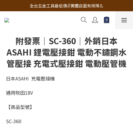
🔧電動工具&五金唯一首選 宇慶五金網拍🔧
全台五金工具最低價✌️實體店面有保障💪
配有專業維修部門🔧品質保修一年📌
🔧電動工具&五金唯一首選 宇慶五金網拍🔧
附發票｜SC-360｜外銷日本
ASAHI 鋰電壓接鉗 電動不鏽鋼水
管壓接 充電式壓接鉗 電動壓管機
日本ASAHI  充電壓接機
通用牧田18V
【商品型號】
SC-360